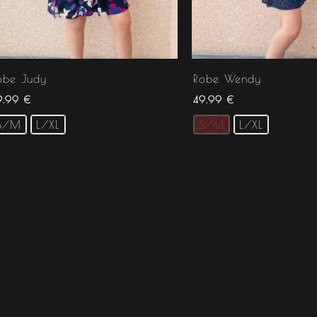
obe Judy
Robe Wendy
9.99
€
49.99
€
S/M
L/XL
S/M
L/XL