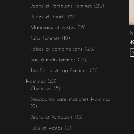
s
s
s
Jeans et Pantalons Femmes
22
Jupes et Shorts
8
Manteaux et vestes
16
R
Pulls Femmes
19
4
Robes et combinaisons
25
Sac à main femmes
25
Tee-Shirts et top Femmes
31
Hommes
43
Chemises
5
Doudounes sans manches Hommes
2
Jeans et Pantalons
13
Pulls et vestes
5