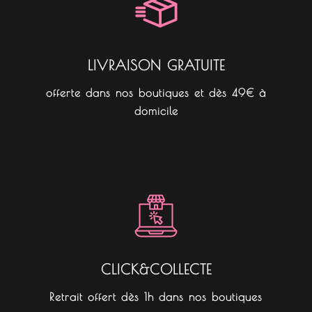
k
a
m
LIVRAISON GRATUITE
offerte dans nos boutiques et dès 49€ à
domicile
CLICK&COLLECTE
Retrait offert dès 1h dans nos boutiques