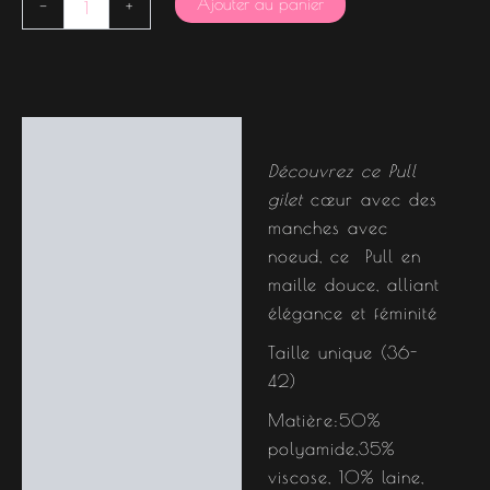
Ajouter au panier
-
+
Description
Découvrez ce Pull
gilet
cœur avec des
manches avec
noeud, ce Pull en
maille douce, alliant
élégance et féminité
Taille unique (36-
42)
Matière:50%
polyamide,35%
viscose, 10% laine,