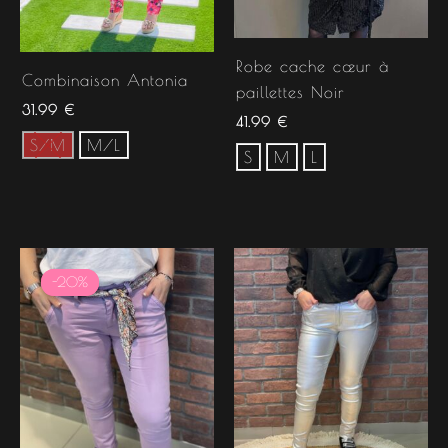
Robe cache cœur à
Combinaison Antonia
paillettes Noir
31.99
€
41.99
€
S/M
M/L
S
M
L
Le
Le
prix
prix
-20%
-20%
initial
actuel
était :
est :
41.99 €.
33.59 €.