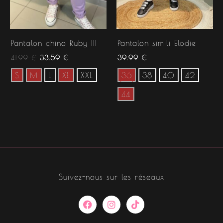
Pantalon chino Ruby III
Pantalon simili Elodie
41.99
€
33.59
€
39.99
€
S
M
L
XL
XXL
36
38
40
42
44
Suivez-nous sur les réseaux
F
I
T
a
n
i
c
s
k