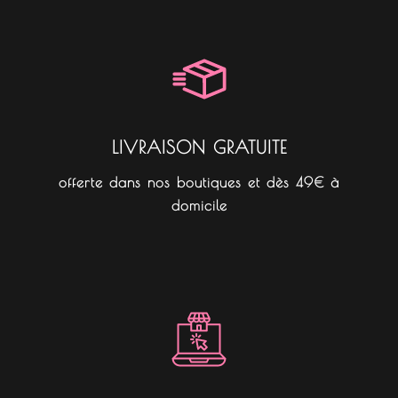
e
t
t
b
a
o
o
g
k
o
r
k
a
m
LIVRAISON GRATUITE
offerte dans nos boutiques et dès 49€ à
domicile