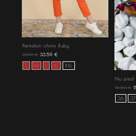
Pantalon chino Ruby
41.99
€
33.59
€
S
M
L
XL
XXL
Nu pied
19.99
€
1
36
37