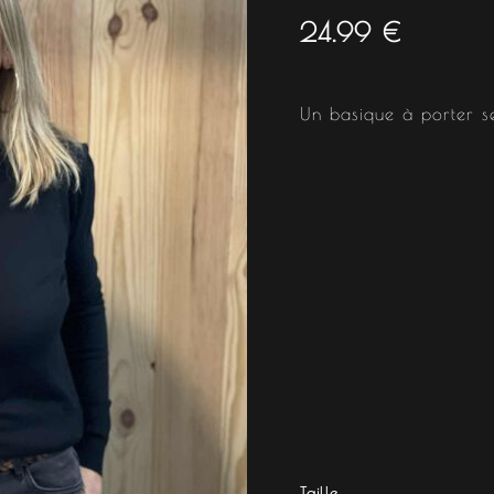
24.99
€
Un basique à porter s
Taille