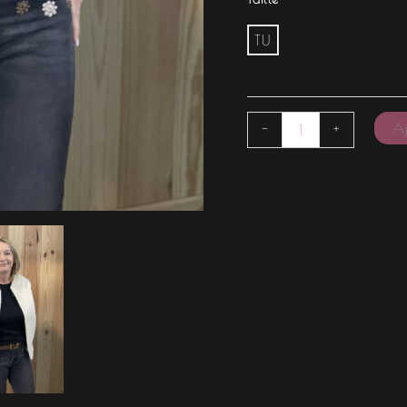
TU
Aj
-
+