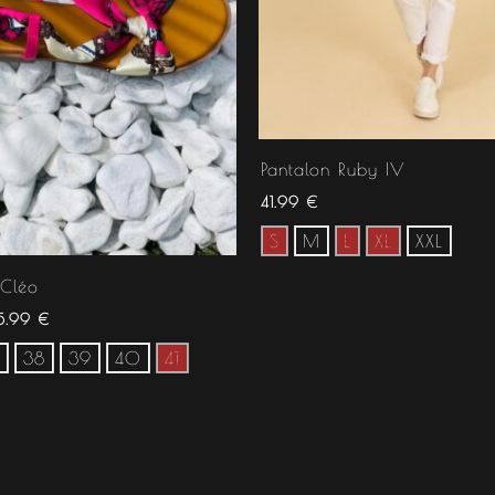
Pantalon Ruby IV
41.99
€
S
M
L
XL
XXL
 Cléo
5.99
€
38
39
40
41