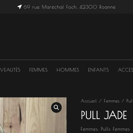
69 rue Maréchal Foch, 42300 Roanne
VEAUTÉS
FEMMES
HOMMES
ENFANTS
ACCES
quantité
Accueil
/
Femmes
/
Pu
de
PULL JADE
Pull
Jade
Femmes
,
Pulls Femmes