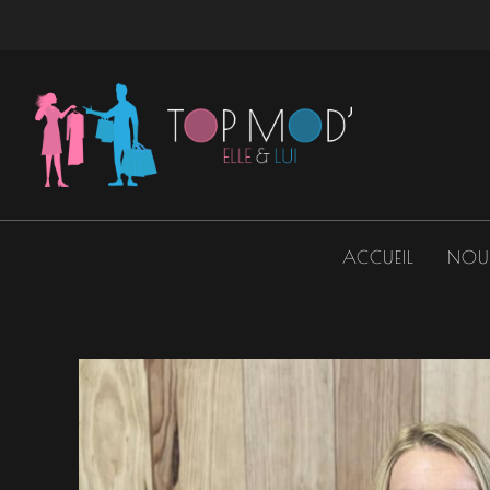
Aller
au
contenu
ACCUEIL
NOU