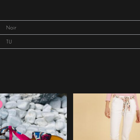
Noir
TU
e
Le
rix
prix
itial
actuel
tait :
est :
9.99 €.
15.99 €.