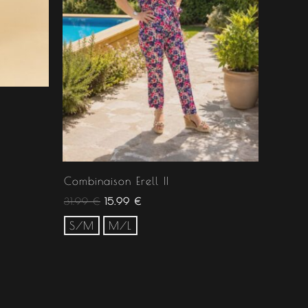
Combinaison Erell II
31.99
€
15.99
€
S/M
M/L