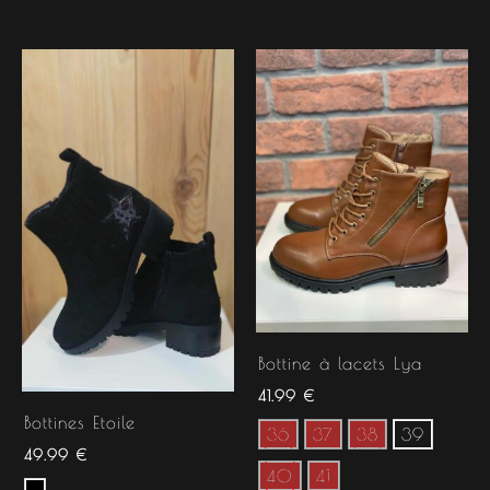
Bottine à lacets Lya
41.99
€
Bottines Etoile
36
37
38
39
49.99
€
40
41