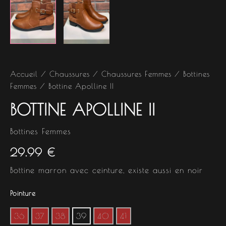
Accueil
/
Chaussures
/
Chaussures Femmes
/
Bottines
Femmes
/ Bottine Apolline II
BOTTINE APOLLINE II
Bottines Femmes
29.99
€
Bottine marron avec ceinture, existe aussi en noir
Pointure
36
37
38
39
40
41