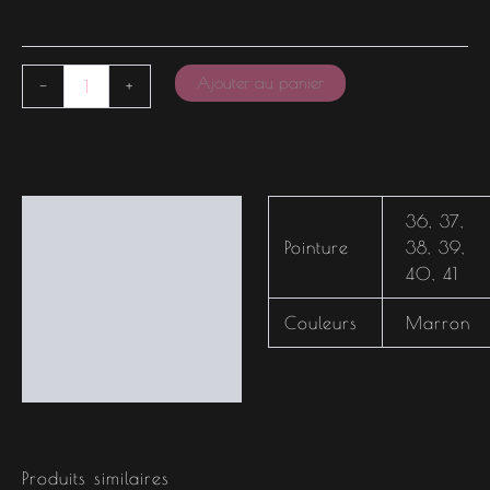
Ajouter au panier
-
+
Informations
36
,
37
,
complémentaires
Pointure
38
,
39
,
40
,
41
Couleurs
Marron
Produits similaires