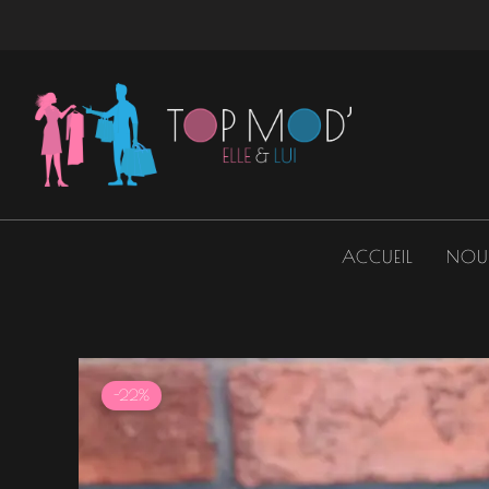
Aller
au
contenu
ACCUEIL
NOU
-22%