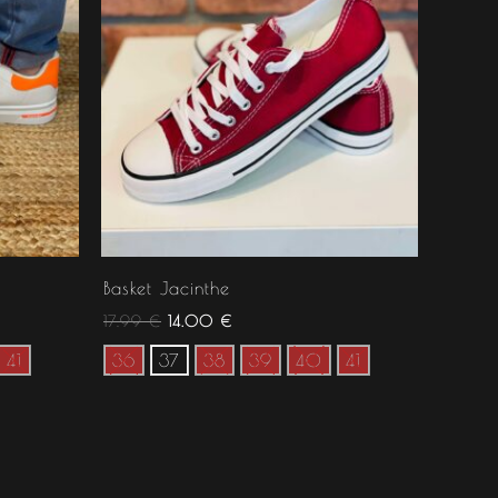
Basket Jacinthe
17.99
€
14.00
€
41
36
37
38
39
40
41