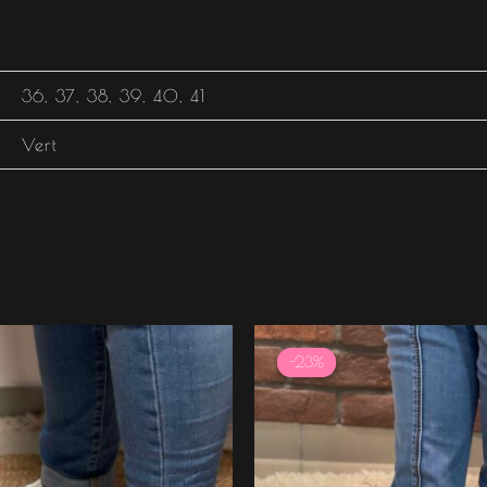
36
,
37
,
38
,
39
,
40
,
41
Vert
Le
Le
prix
prix
-23%
-23%
initial
actuel
était :
est :
29.99 €.
22.99 €.