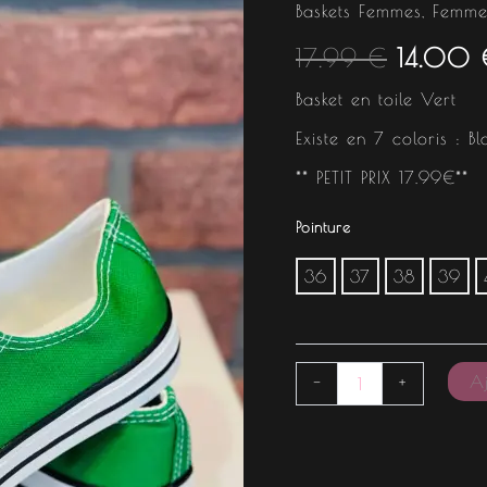
était :
Baskets Femmes
,
Femme
17.99
€
14.00
17.99 €
Basket en toile Vert
Existe en 7 coloris : B
** PETIT PRIX 17.99€**
Pointure
36
37
38
39
Aj
-
+