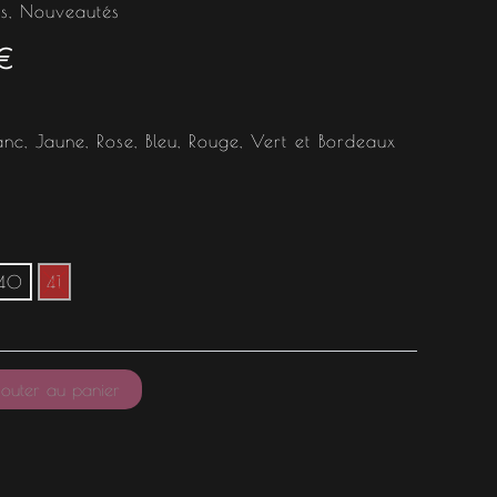
est :
s
,
Nouveautés
€
.
14.00 €.
lanc, Jaune, Rose, Bleu, Rouge, Vert et Bordeaux
40
41
outer au panier