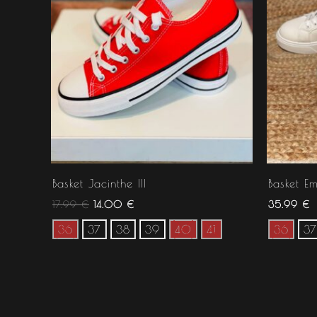
Basket Jacinthe III
Basket Emi
17.99
€
14.00
€
35.99
€
36
37
38
39
40
41
36
37