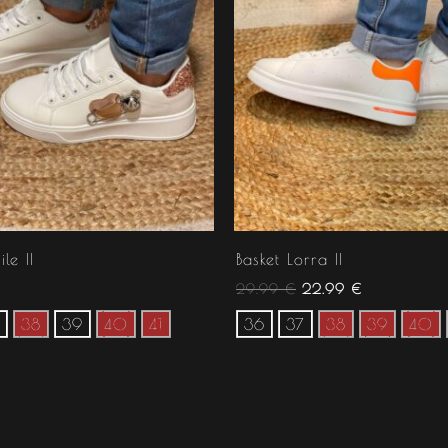
le II
Basket Lorra II
29.99
€
22.99
€
38
39
40
41
36
37
38
39
40