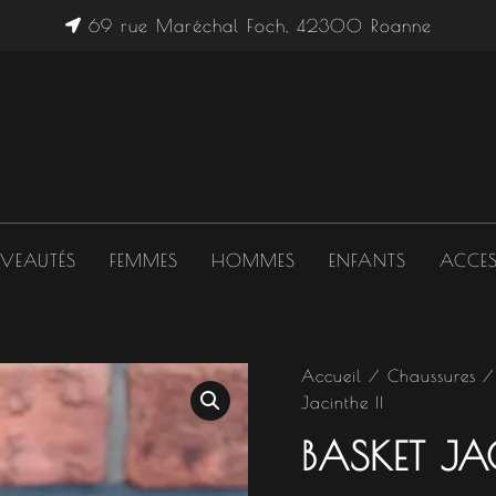
69 rue Maréchal Foch, 42300 Roanne
VEAUTÉS
FEMMES
HOMMES
ENFANTS
ACCES
quantité
Accueil
/
Chaussures
Le
de
Jacinthe II
Basket
prix
Jacinthe
BASKET JAC
II
initial