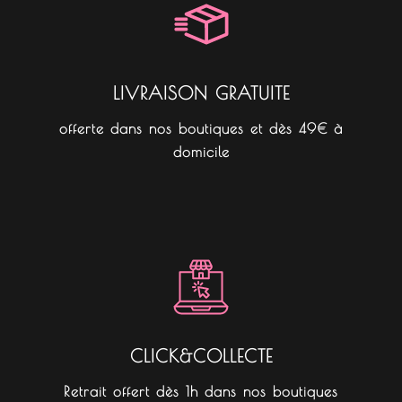
k
a
m
LIVRAISON GRATUITE
offerte dans nos boutiques et dès 49€ à
domicile
CLICK&COLLECTE
Retrait offert dès 1h dans nos boutiques