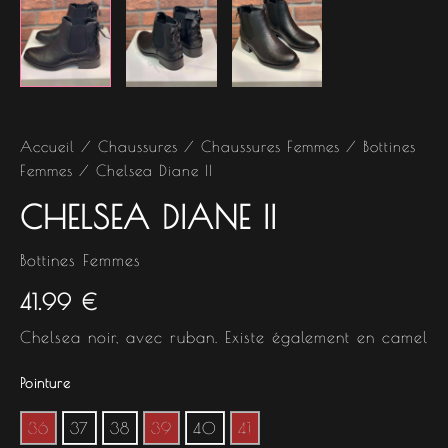
Accueil
/
Chaussures
/
Chaussures Femmes
/
Bottines
Femmes
/ Chelsea Diane II
CHELSEA DIANE II
Bottines Femmes
41.99
€
Chelsea noir, avec ruban. Existe également en camel
Pointure
36
37
38
39
40
41