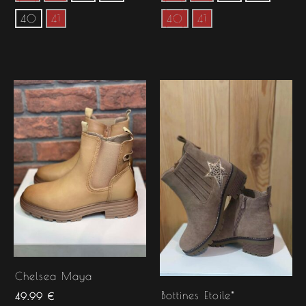
40
41
40
41
Chelsea Maya
Bottines Etoile*
49.99
€