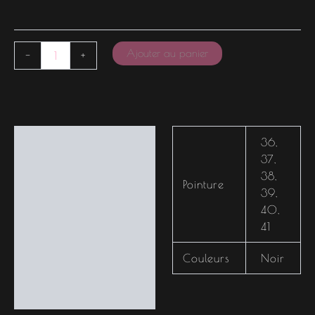
Ajouter au panier
-
+
Informations
36
,
complémentaires
37
,
38
,
Pointure
39
,
40
,
41
Couleurs
Noir