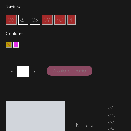
Pointure
36
37
38
39
40
41
Couleurs
Ajouter au panier
-
+
Informations
36
,
complémentaires
37
,
38
,
Pointure
39
,