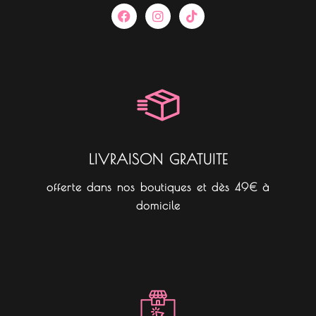
F
I
T
a
n
i
c
s
k
e
t
t
b
a
o
o
g
k
o
r
k
a
m
LIVRAISON GRATUITE
offerte dans nos boutiques et dès 49€ à
domicile