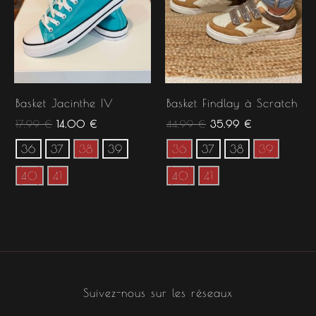
Basket Jacinthe IV
Basket Findlay à Scratch
17.99
€
14.00
€
44.99
€
35.99
€
36
37
38
39
36
37
38
39
40
41
40
41
Suivez-nous sur les réseaux