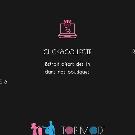
e
t
t
b
a
o
o
g
k
o
r
k
a
m
CLICK&COLLECTE
Retrait offert dès 1h
dans nos boutiques
€ à