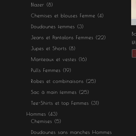
s
s
s
Blazer
8
Chemises et blouses Femme
4
Doudounes femmes
3
B
Jeans et Pantalons Femmes
22
1
Jupes et Shorts
8
Manteaux et vestes
16
Pulls Femmes
19
Robes et combinaisons
25
Sac à main femmes
25
Tee-Shirts et top Femmes
31
Hommes
43
Chemises
5
Doudounes sans manches Hommes