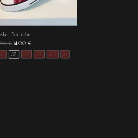
asket Jacinthe
7.99
€
14.00
€
36
37
38
39
40
41