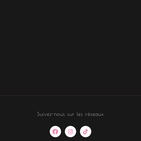
Suivez-nous sur les réseaux
F
I
T
a
n
i
c
s
k