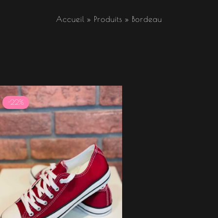
Accueil
Produits
Bordeau
Le
Le
prix
prix
-22%
initial
actuel
était :
est :
17.99 €.
14.00 €.