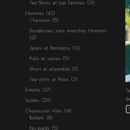
Tee-Shirts et top Femmes
31
Hommes
43
Chemises
5
Doudounes sans manches Hommes
2
Jeans et Pantalons
13
Pulls et vestes
5
Short et ensemble
5
Tee-shirts et Polos
3
Enfants
37
T
2
Soldes
29
Chaussures filles
14
Baskets
8
Nu-pieds
5