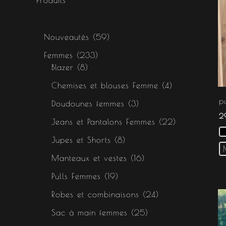
s
s
s
Nouveautés
59
Femmes
233
Blazer
8
Chemises et blouses Femme
4
p
Doudounes femmes
3
2
Jeans et Pantalons Femmes
22
Jupes et Shorts
8
Manteaux et vestes
16
Pulls Femmes
19
Robes et combinaisons
24
Sac à main femmes
25