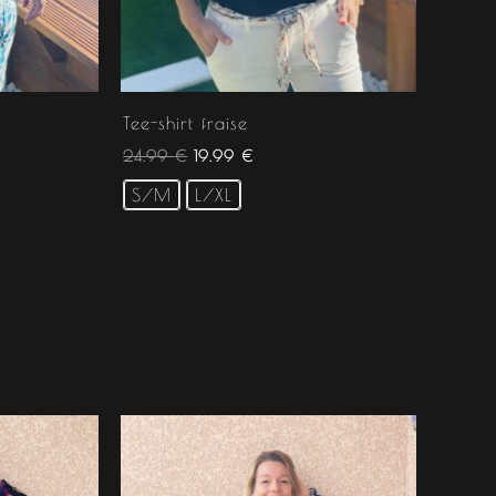
Tee-shirt fraise
24.99
€
19.99
€
S/M
L/XL