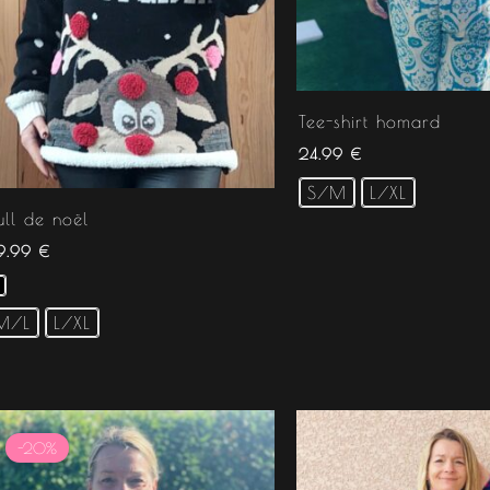
Tee-shirt homard
24.99
€
S/M
L/XL
ull de noël
9.99
€
M/L
L/XL
Le
Le
prix
prix
-20%
initial
actuel
était :
est :