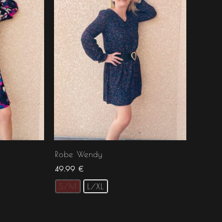
Robe Wendy
49.99
€
S/M
L/XL