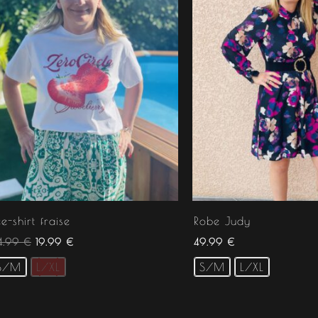
24.99 €.
19.99 €.
ee-shirt fraise
Robe Judy
4.99
€
19.99
€
49.99
€
S/M
L/XL
S/M
L/XL