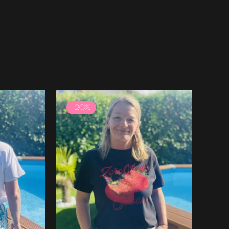
Le
Le
prix
prix
-20%
initial
actuel
était :
est :
24.99 €.
19.99 €.