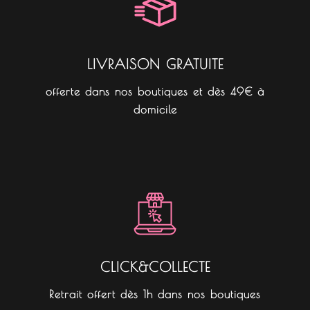
k
a
m
LIVRAISON GRATUITE
offerte dans nos boutiques et dès 49€ à
domicile
CLICK&COLLECTE
Retrait offert dès 1h dans nos boutiques