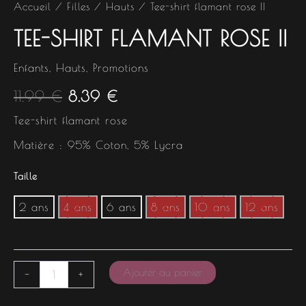
Accueil
/
Filles
/
Hauts
/ Tee-shirt flamant rose II
TEE-SHIRT FLAMANT ROSE II
Enfants
,
Hauts
,
Promotions
11.99
€
8.39
€
Tee-shirt flamant rose
Matière : 95% Coton, 5% Lycra
Taille
2 ans
4 ans
6 ans
8 ans
10 ans
12 ans
Ajouter au panier
-
+