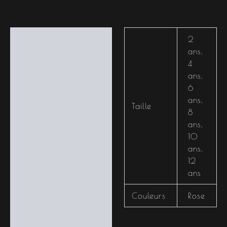
Informations
2
complémentaires
ans
,
4
ans
,
6
ans
,
Taille
8
ans
,
10
ans
,
12
ans
Couleurs
Rose