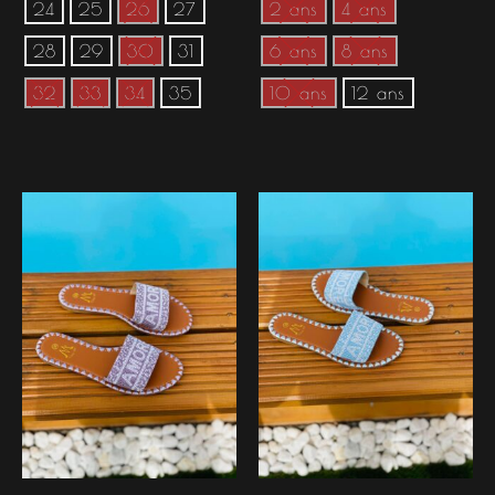
24
25
26
27
2 ans
4 ans
28
29
30
31
6 ans
8 ans
32
33
34
35
10 ans
12 ans