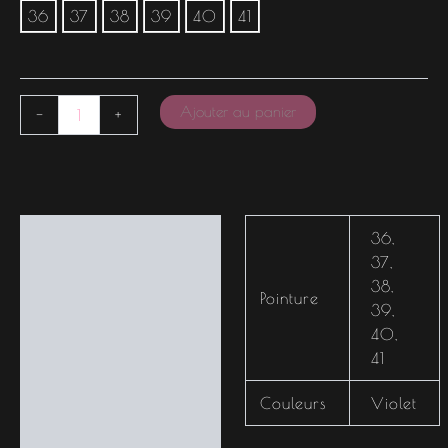
36
37
38
39
40
41
Ajouter au panier
-
+
Informations
36
,
complémentaires
37
,
38
,
Pointure
39
,
40
,
41
Couleurs
Violet