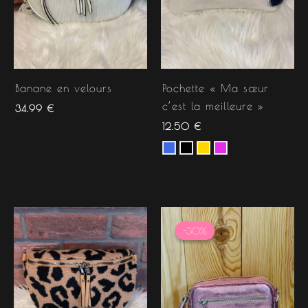
Banane en velours
Pochette « Ma sœur
c’est la meilleure »
34.99
€
12.50
€
Le
Le
prix
prix
-30%
-30%
initial
actuel
était :
est :
39.99 €.
27.99 €.