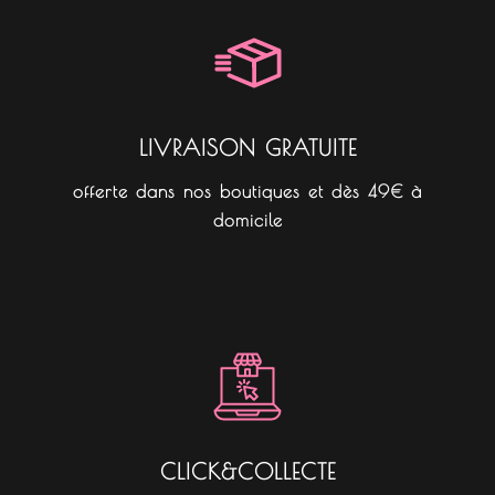
o
g
k
o
r
k
a
m
LIVRAISON GRATUITE
offerte dans nos boutiques et dès 49€ à
domicile
CLICK&COLLECTE