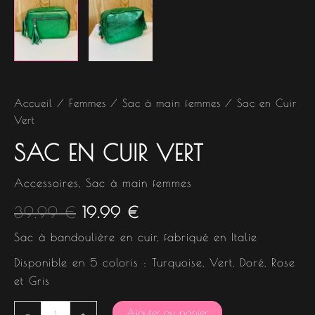
Accueil
/
Femmes
/
Sac à main femmes
/ Sac en Cuir
Vert
SAC EN CUIR VERT
Accessoires
,
Sac à main femmes
39.99
€
19.99
€
Sac à bandoulière en cuir, fabriqué en Italie
Disponible en 5 coloris : Turquoise, Vert, Doré, Rose
et Gris
Ajouter au panier