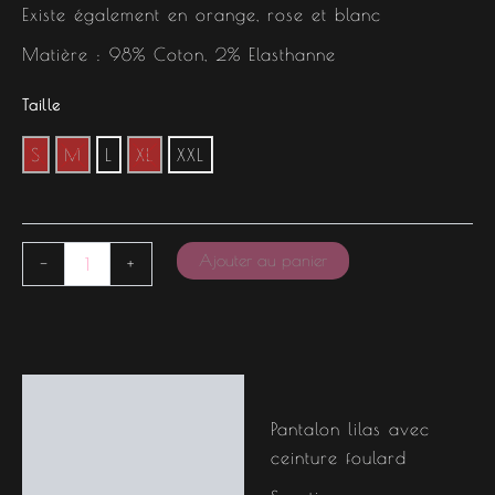
Existe également en orange, rose et blanc
Matière : 98% Coton, 2% Elasthanne
Taille
S
M
L
XL
XXL
Ajouter au panier
-
+
Description
Pantalon lilas avec
Informations
ceinture foulard
complémentaires