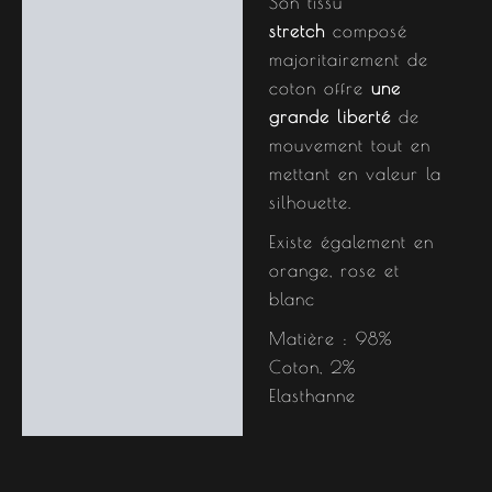
Son tissu
stretch
composé
majoritairement de
coton offre
une
grande liberté
de
mouvement tout en
mettant en valeur la
silhouette.
Existe également en
orange, rose et
blanc
Matière : 98%
Coton, 2%
Elasthanne