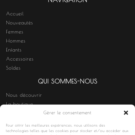
Accueil
Nouveautés
Femmes
Hommes
Enfants
Accessoires
Soldes
QUI SOMMES-NOUS
Nous découvrir
La boutique
Gérer le consentement
Nos produits
Contact
Pour offrir les meilleures expériences, nous utilisons des
technologies telles que les cookies pour stocker et/ou accéder aux