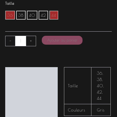
Taille
36
38
40
42
44
Ajouter au panier
-
+
Informations
36
,
complémentaires
38
,
Taille
40
,
42
,
44
Couleurs
Gris