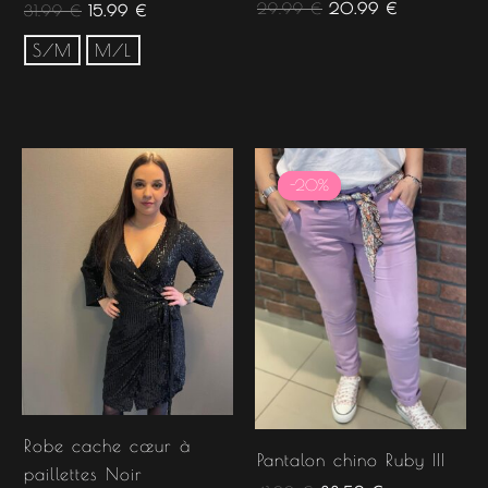
29.99
€
20.99
€
31.99
€
15.99
€
S/M
M/L
Le
Le
prix
prix
-20%
-20%
initial
actuel
était :
est :
41.99 €.
33.59 €.
Robe cache cœur à
Pantalon chino Ruby III
paillettes Noir