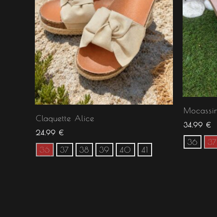
Mocassin
Claquette Alice
34.99
€
24.99
€
36
37
36
37
38
39
40
41