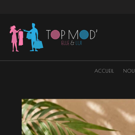
Aller
au
contenu
ACCUEIL
NOU