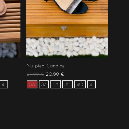
Nu pied Candice
29.99
€
20.99
€
41
36
37
38
39
40
41