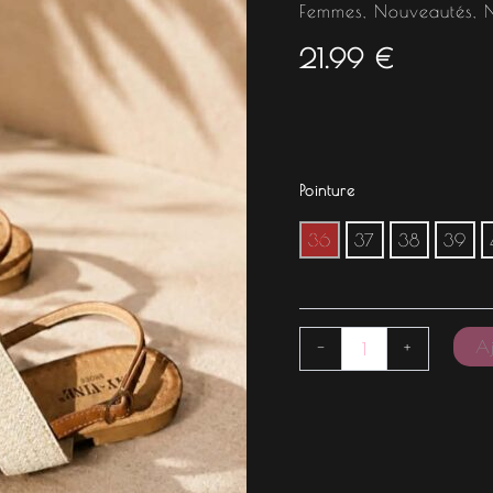
Femmes
,
Nouveautés
,
21.99
€
Pointure
36
37
38
39
Aj
-
+