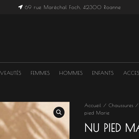
69 rue Maréchal Foch, 42300 Roanne
VEAUTÉS
FEMMES
HOMMES
ENFANTS
ACCES
quantité
Accueil
/
Chaussures
de
pied Marie
Nu
pied
NU PIED M
Marie