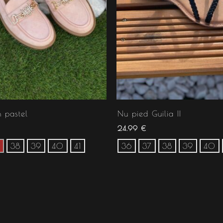
 pastel
Nu pied Guilia II
24.99
€
38
39
40
41
36
37
38
39
40