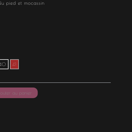
Nu pied et mocassin
40
41
outer au panier