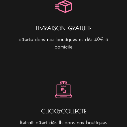
k
a
m
LIVRAISON GRATUITE
offerte dans nos boutiques et dès 49€ à
domicile
CLICK&COLLECTE
Retrait offert dès 1h dans nos boutiques