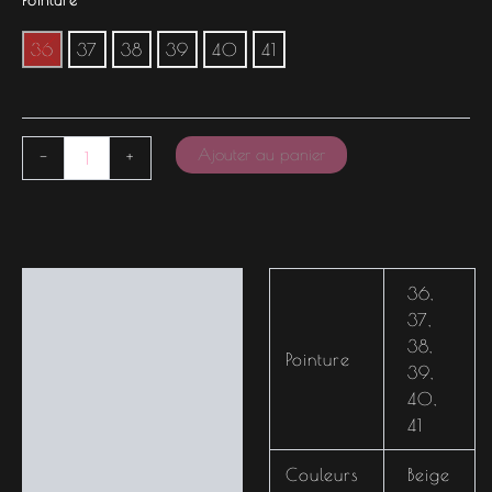
36
37
38
39
40
41
Ajouter au panier
-
+
Informations
36
,
complémentaires
37
,
38
,
Pointure
39
,
40
,
41
Couleurs
Beige