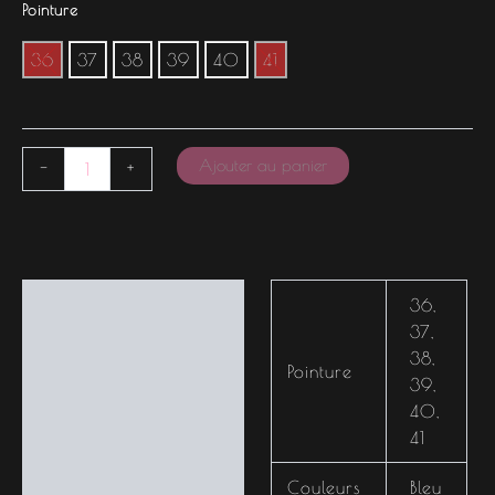
Pointure
36
37
38
39
40
41
Ajouter au panier
-
+
Informations
36
,
complémentaires
37
,
38
,
Pointure
39
,
40
,
41
Couleurs
Bleu