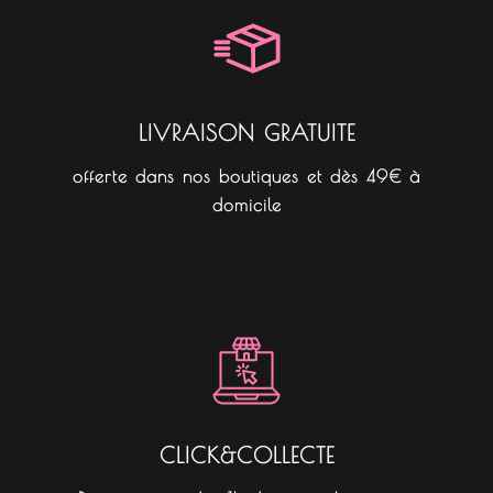
o
r
k
a
m
LIVRAISON GRATUITE
offerte dans nos boutiques et dès 49€ à
domicile
CLICK&COLLECTE