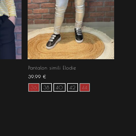
Pantalon simili Elodie
39.99
€
36
38
40
42
44