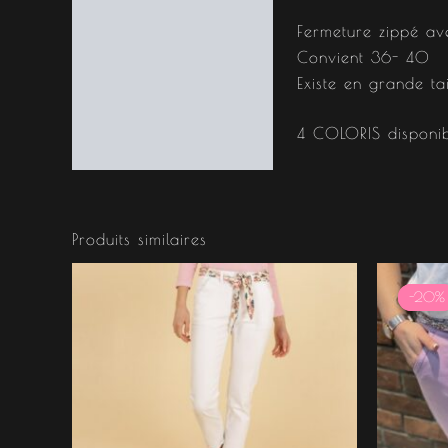
Fermeture zippé av
Convient 36- 40
Existe en grande t
4 COLORIS disponibl
Produits similaires
L
p
-20%
-20%
in
ét
4