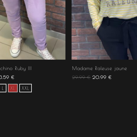
chino Ruby III
Madame Raleuse jaune
3.59
€
29.99
€
20.99
€
L
XL
XXL