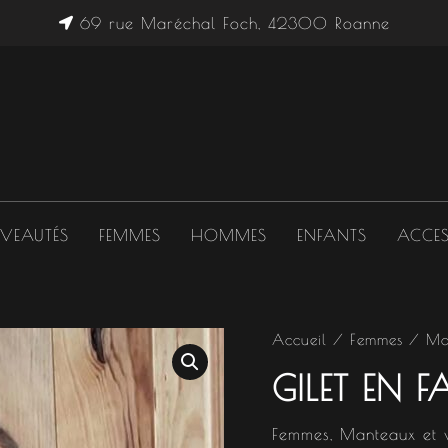
69 rue Maréchal Foch, 42300 Roanne
VEAUTÉS
FEMMES
HOMMES
ENFANTS
ACCES
quantité
Accueil
/
Femmes
/
Ma
de
GILET EN F
Gilet
en
fausse
Femmes
,
Manteaux et 
fourrure