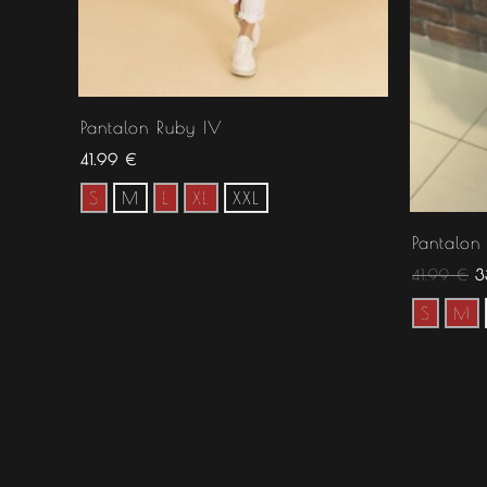
Pantalon Ruby IV
41.99
€
S
M
L
XL
XXL
Pantalon 
41.99
€
3
S
M