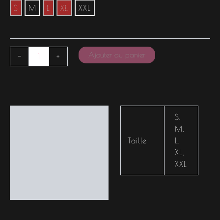
S
M
L
XL
XXL
Ajouter au panier
-
+
Informations
S
,
complémentaires
M
,
Taille
L
,
XL
,
XXL