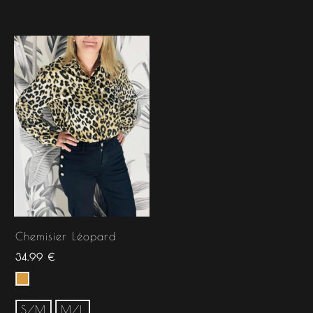
Chemisier Léopard
34.99
€
S/M
M/L