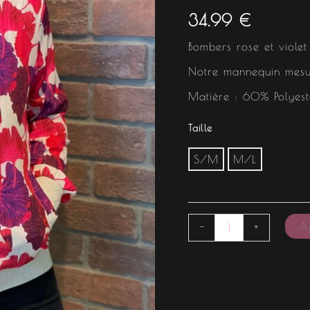
34.99
€
Bombers rose et violet
Notre mannequin mesu
Matière : 60% Polyes
Taille
S/M
M/L
Aj
-
+