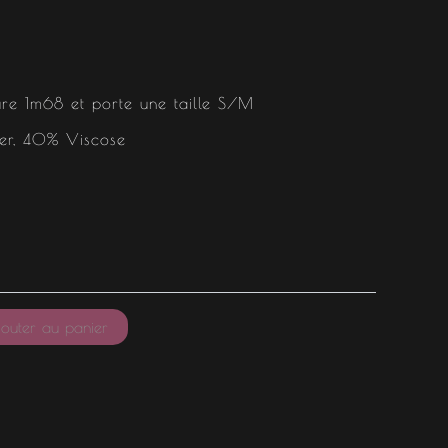
re 1m68 et porte une taille S/M
ter, 40% Viscose
outer au panier