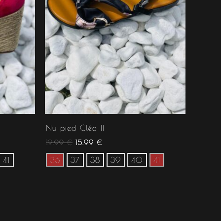
Nu pied Cléo II
19.99
€
15.99
€
41
36
37
38
39
40
41