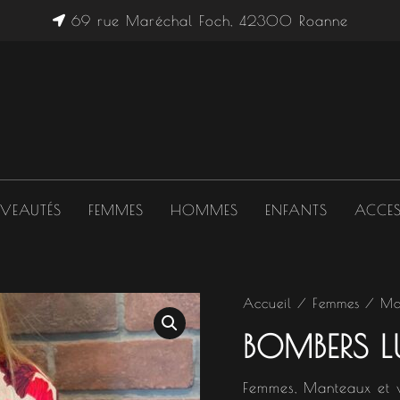
69 rue Maréchal Foch, 42300 Roanne
VEAUTÉS
FEMMES
HOMMES
ENFANTS
ACCES
quantité
Accueil
/
Femmes
/
Ma
de
BOMBERS L
Bombers
Lula
Femmes
,
Manteaux et 