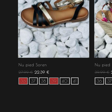
Nu pied Soren
Nu pied 
27.99
€
22.39
€
39.99
€
36
37
38
39
40
41
36
37