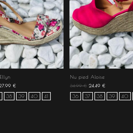
Ellyn
Nu pied Aloise
27.99
€
34.99
€
24.49
€
38
39
40
41
36
37
38
39
40