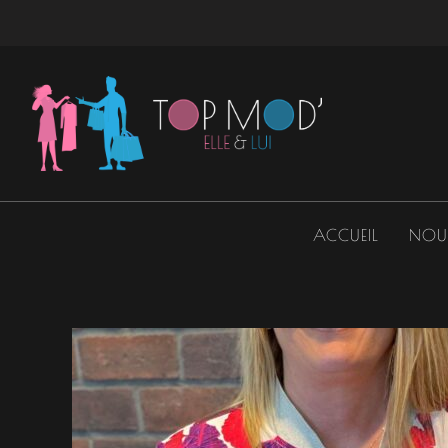
Aller
au
contenu
ACCUEIL
NOU