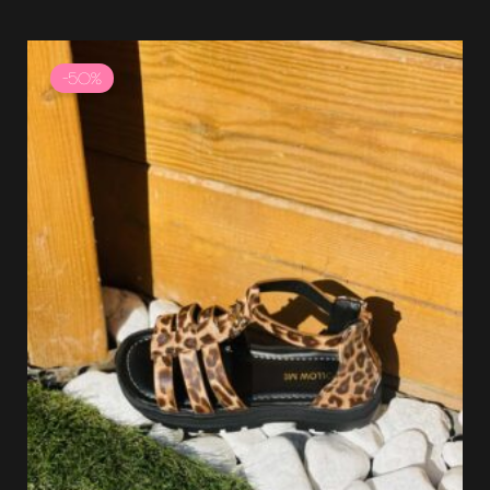
Plage
de
-50%
prix :
12.50 €
à
24.99 €