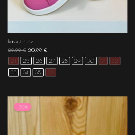
Basket rose
29.99
€
20.99
€
24
25
26
27
28
29
30
31
32
33
34
35
36
Plage
de
-30%
prix :
11.50 €
à
11.55 €