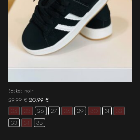
Basket noir
29.99
€
20.99
€
24
25
26
27
28
29
30
31
32
33
34
35