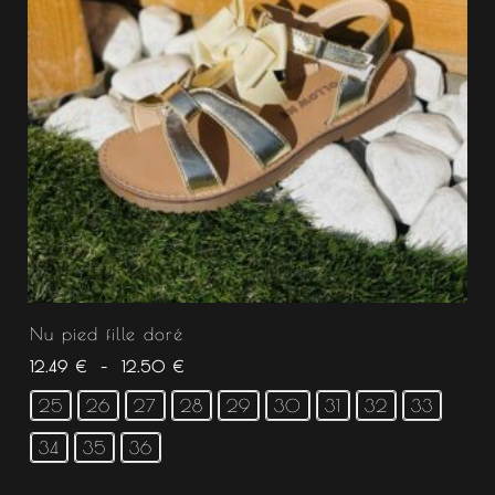
Nu pied fille doré
12.49
€
–
12.50
€
25
26
27
28
29
30
31
32
33
34
35
36