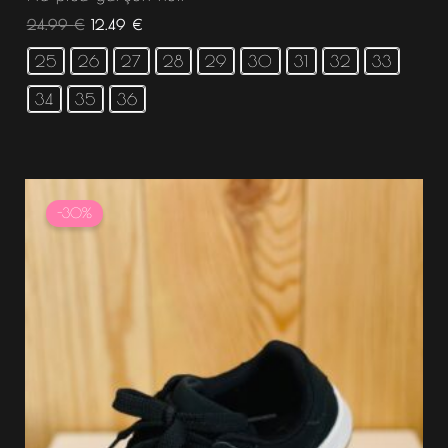
24.99
€
12.49
€
25
26
27
28
29
30
31
32
33
34
35
36
Le
Le
prix
prix
-30%
initial
actuel
était :
est :
29.99 €.
20.99 €.