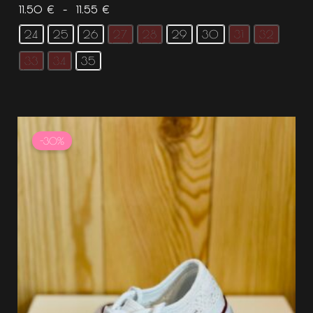
11.50
€
–
11.55
€
24
25
26
27
28
29
30
31
32
33
34
35
Le
Le
prix
prix
-30%
initial
actuel
était :
est :
21.99 €.
15.39 €.