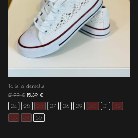
Toile à dentelle
21.99
€
15.39
€
24
25
26
27
28
29
30
31
32
33
34
35