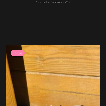
Accueil
Produits
30
Plage
de
-50%
prix :
12.49 €
à
12.50 €