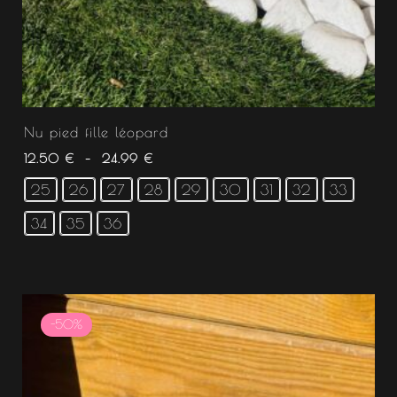
Nu pied fille léopard
12.50
€
–
24.99
€
25
26
27
28
29
30
31
32
33
34
35
36
Le
Le
prix
prix
-50%
initial
actuel
était :
est :
24.99 €.
12.49 €.