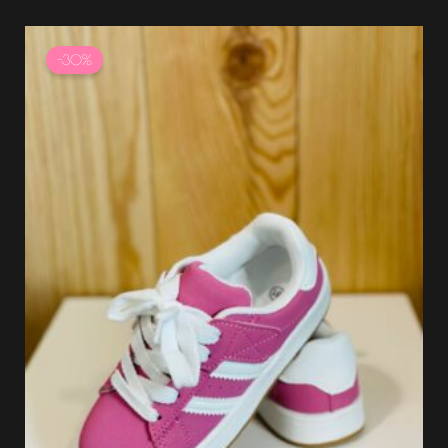
Le
Le
prix
prix
-30%
initial
actuel
était :
est :
29.99 €.
20.99 €.