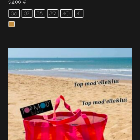
24.99
€
36
37
38
39
40
41