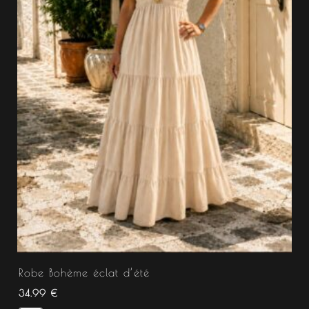
Robe Bohème éclat d’été
34.99
€