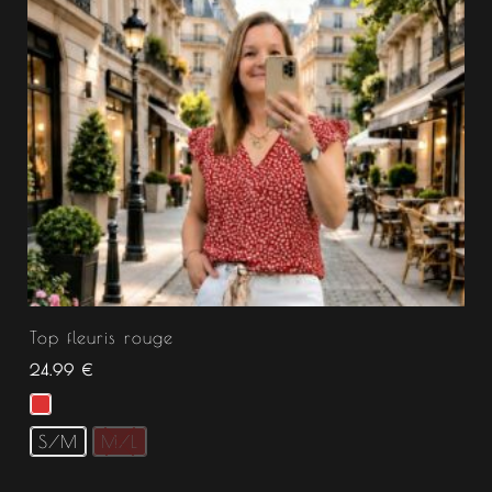
Top fleuris rouge
24.99
€
S/M
M/L