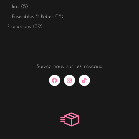
Bas
5
Ensembles & Robes
18
Promotions
39
Suivez-nous sur les réseaux
F
I
T
a
n
i
c
s
k
e
t
t
b
a
o
o
g
k
o
r
k
a
m