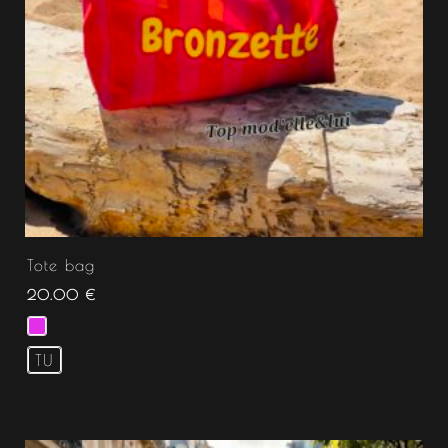
Tote bag
20.00
€
TU