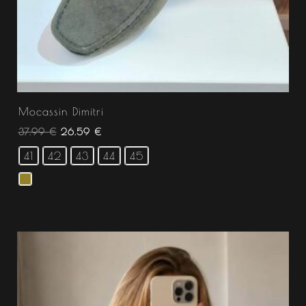
Mocassin Dimitri
37.99
€
26.59
€
41
42
43
44
45