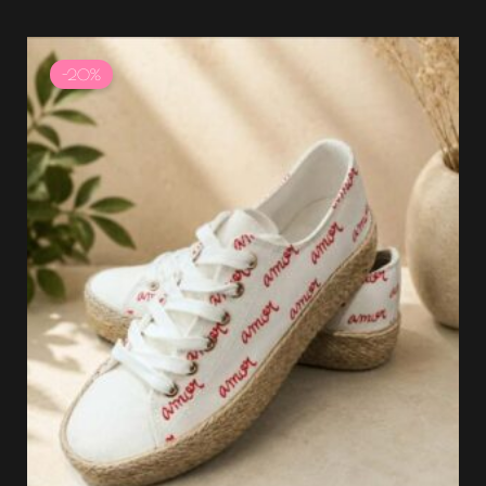
Le
Le
prix
prix
-20%
initial
actuel
était :
est :
39.99 €.
31.99 €.