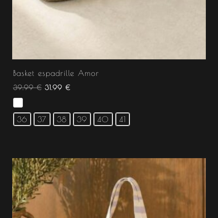
Basket espadrille Amor
39.99
€
31.99
€
36
37
38
39
40
41