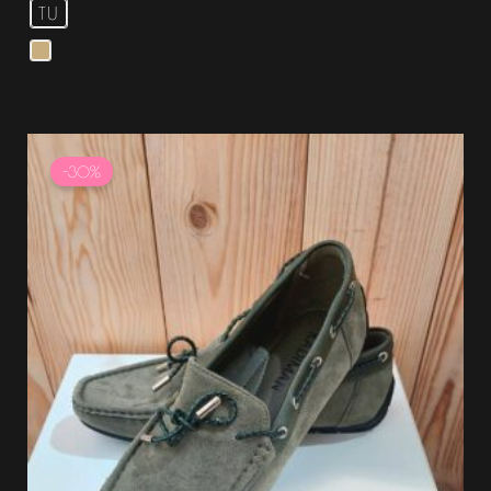
TU
Le
Le
prix
prix
-30%
initial
actuel
était :
est :
37.99 €.
26.59 €.