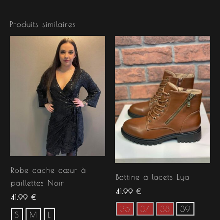
Produits similaires
Robe cache cœur à
Bottine à lacets Lya
paillettes Noir
41.99
€
41.99
€
36
37
38
39
S
M
L