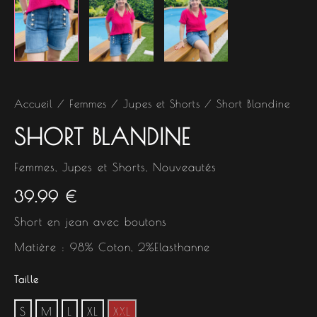
Accueil
/
Femmes
/
Jupes et Shorts
/ Short Blandine
SHORT BLANDINE
Femmes
,
Jupes et Shorts
,
Nouveautés
39.99
€
Short en jean avec boutons
Matière : 98% Coton, 2%Elasthanne
Taille
S
M
L
XL
XXL