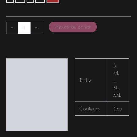
Ajouter au panier
-
+
Informations
S
,
complémentaires
M
,
Taille
L
,
XL
,
XXL
Couleurs
Bleu