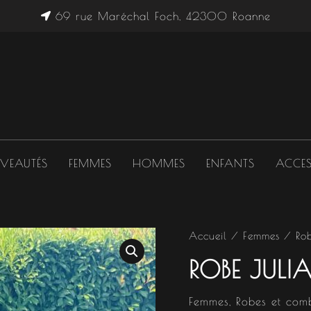
69 rue Maréchal Foch, 42300 Roanne
VEAUTÉS
FEMMES
HOMMES
ENFANTS
ACCES
quantité
Accueil
/
Femmes
/
Ro
de
ROBE JULI
Robe
Julia
Femmes
,
Robes et comb