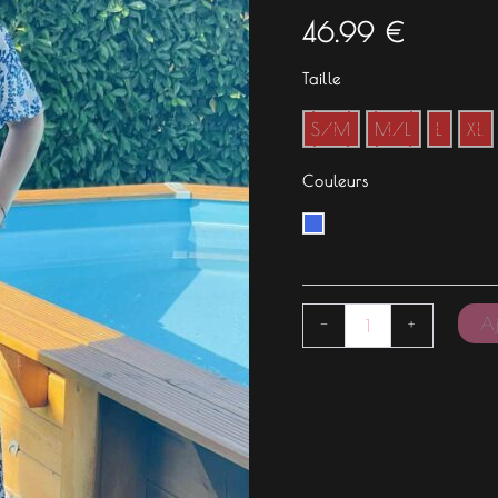
46.99
€
Taille
S/M
M/L
L
XL
Couleurs
Aj
-
+