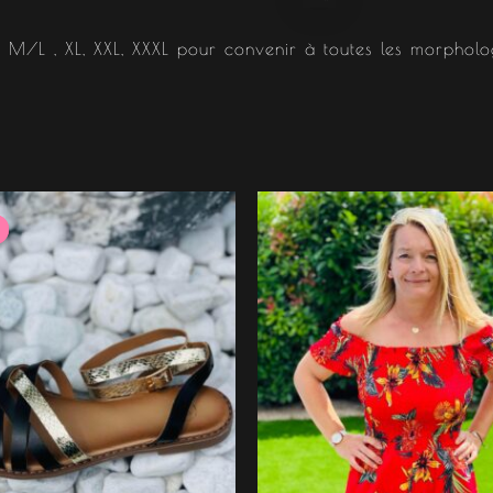
M/L , XL, XXL, XXXL pour convenir à toutes les morpholo
Le
Le
prix
prix
nitial
actuel
tait :
est :
27.99 €.
22.39 €.