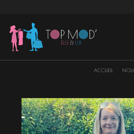
Aller
au
contenu
ACCUEIL
NOU