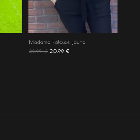
Madame Raleuse jaune
29.99
€
20.99
€