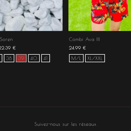
 Soren
Combi Ava III
22.39
€
24.99
€
38
39
40
41
M/L
XL/XXL
Suivez-nous sur les réseaux