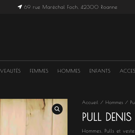
69 rue Maréchal Foch, 42300 Roanne
VEAUTÉS
FEMMES
HOMMES
ENFANTS
ACCES
quantité
Accueil
/
Hommes
/
Pu
Le
de
PULL DENIS
Pull
prix
Denis
initial
Hommes
,
Pulls et veste