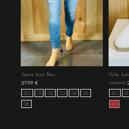
Jeans Icon Bleu
Toile Juli
27.99
€
34.99
€
30
31
32
33
34
36
40
41
38
46