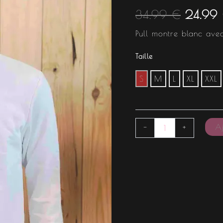
était :
34.99
€
24.99
34.99 
Pull montre blanc avec
Taille
S
M
L
XL
XXL
Aj
-
+