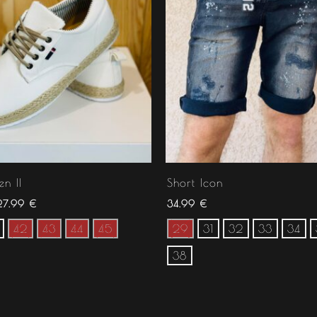
en II
Short Icon
27.99
€
34.99
€
42
43
44
45
29
31
32
33
34
38