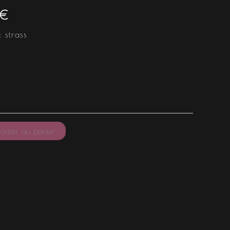
est :
€
€.
24.99 €.
 strass
outer au panier