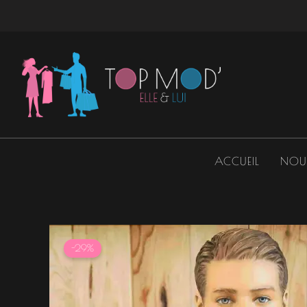
Aller
au
contenu
ACCUEIL
NOU
-29%