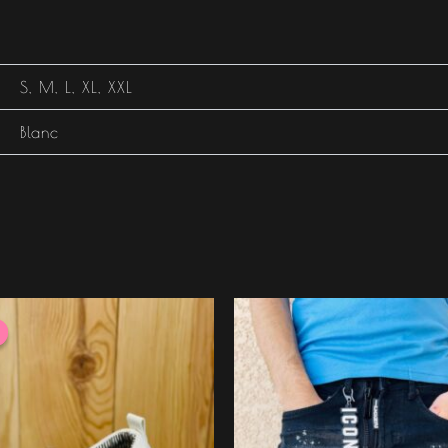
S
,
M
,
L
,
XL
,
XXL
Blanc
e
Le
rix
prix
nitial
actuel
tait :
est :
34.99 €.
27.99 €.