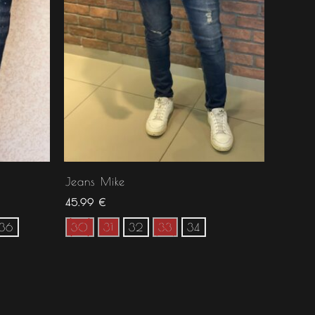
Jeans Mike
45.99
€
36
30
31
32
33
34