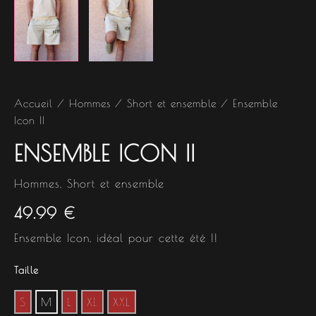
Accueil
/
Hommes
/
Short et ensemble
/ Ensemble
Icon II
ENSEMBLE ICON II
Hommes
,
Short et ensemble
49.99
€
Ensemble Icon, idéal pour cette été !!
Taille
S
M
L
XL
XXL