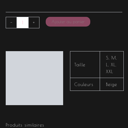
Ajouter au panier
-
+
Informations
S
,
M
,
complémentaires
Taille
L
,
XL
,
XXL
Couleurs
Beige
Produits similaires