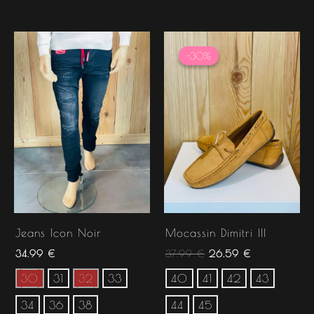
Le
Le
prix
prix
-30%
-30%
initial
actuel
était :
est :
37.99 €.
26.59 €.
Jeans Icon Noir
Mocassin Dimitri III
34.99
€
37.99
€
26.59
€
30
31
32
33
40
41
42
43
34
36
38
44
45