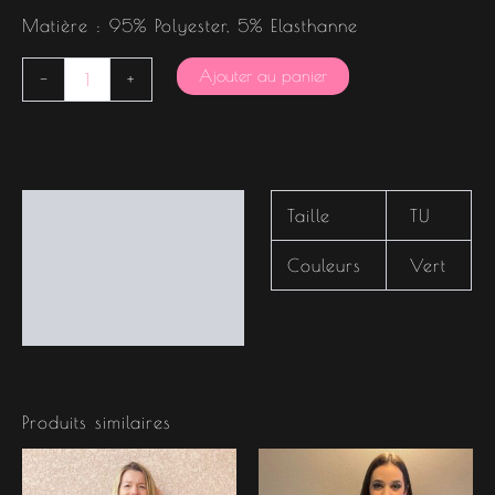
Matière : 95% Polyester, 5% Elasthanne
Ajouter au panier
-
+
Informations
Taille
TU
complémentaires
Couleurs
Vert
Produits similaires