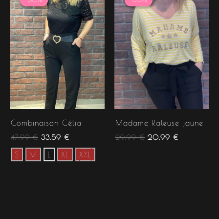
initial
actuel
initial
actuel
était :
est :
était :
est :
47.99 €.
33.59 €.
29.99 €.
20.99 €.
Combinaison Célia
Madame Raleuse jaune
47.99
€
33.59
€
29.99
€
20.99
€
S
M
L
XL
XXL