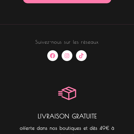
Suivez-nous sur les réseaux
F
I
T
a
n
i
c
s
k
e
t
t
b
a
o
o
g
k
o
r
k
a
m
LIVRAISON GRATUITE
offerte dans nos boutiques et dès 49€ à