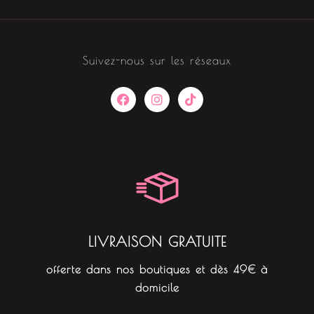
Suivez-nous sur les réseaux
F
I
T
a
n
i
c
s
k
e
t
t
b
a
o
o
g
k
o
r
k
a
m
LIVRAISON GRATUITE
offerte dans nos boutiques et dès 49€ à
domicile