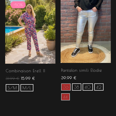
prix
prix
-50%
-50%
initial
actuel
était :
est :
31.99 €.
15.99 €.
Pantalon simili Elodie
Combinaison Erell II
39.99
€
31.99
€
15.99
€
36
38
40
42
S/M
M/L
44