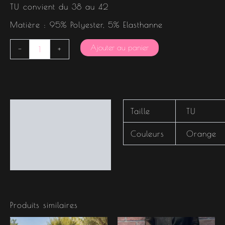
TU convient du 38 au 42
Matière : 95% Polyester, 5% Elasthanne
Ajouter au panier
-
+
Informations
Taille
TU
complémentaires
Couleurs
Orange
Produits similaires
Le
Le