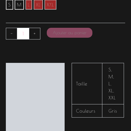
S
M
L
XL
XXL
Ajouter au panier
-
+
Informations
S
,
complémentaires
M
,
Taille
L
,
XL
,
XXL
Couleurs
Gris