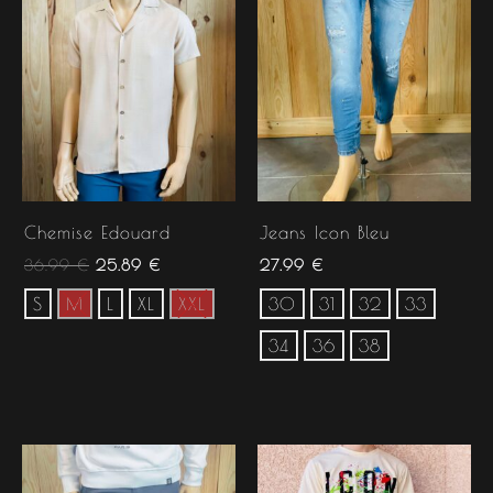
36.99 €.
25.89 €.
Chemise Edouard
Jeans Icon Bleu
36.99
€
25.89
€
27.99
€
S
M
L
XL
XXL
30
31
32
33
34
36
38