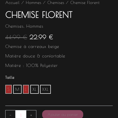
Accueil
/
Hommes
/
Chemises
/ Chemise Florent
CHEMISE FLORENT
Chemises
,
Hommes
44.99
€
22.99
€
Chemise à carreaux beige
Matière douce & confortable
Matière : 100% Polyester
Taille
S
M
L
XL
XXL
Ajouter au panier
-
+