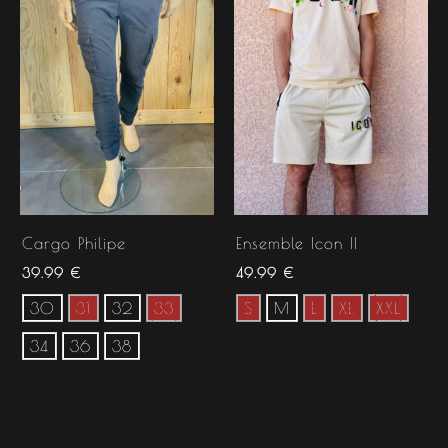
Cargo Philipe
Ensemble Icon II
39.99
€
49.99
€
30
31
32
33
S
M
L
XL
XXL
34
36
38