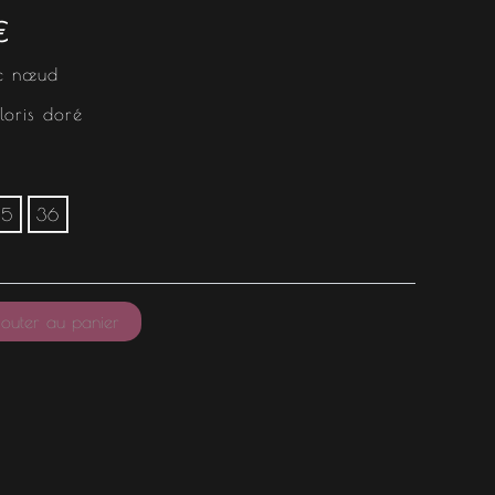
est :
€
€.
12.49 €.
ec nœud
loris doré
35
36
outer au panier