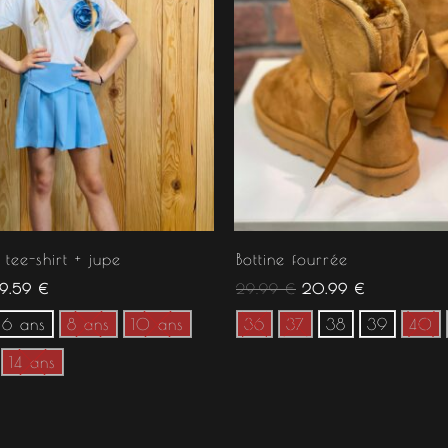
tee-shirt + jupe
Bottine fourrée
19.59
€
29.99
€
20.99
€
6 ans
8 ans
10 ans
36
37
38
39
40
14 ans