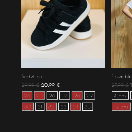
Basket noir
Ensemble 
29.99
€
20.99
€
27.99
€
24
25
26
27
28
29
4 ans
30
31
32
33
34
35
12 ans