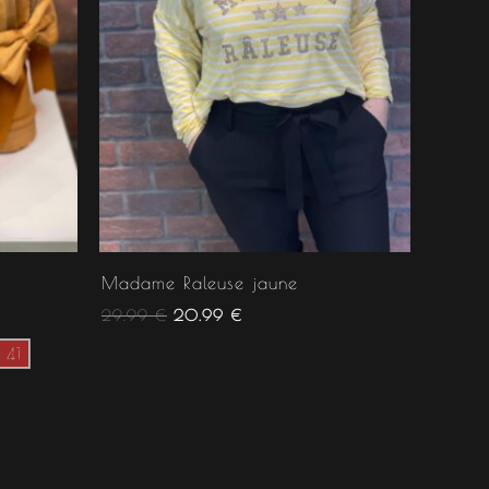
Madame Raleuse jaune
29.99
€
20.99
€
41