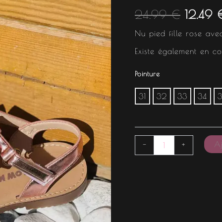
était :
24.99
€
12.49
24.99 
Nu pied fille rose av
Existe également en co
Pointure
31
32
33
34
Aj
-
+