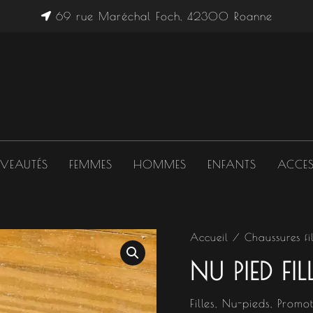
69 rue Maréchal Foch, 42300 Roanne
VEAUTÉS
FEMMES
HOMMES
ENFANTS
ACCES
quantité
Accueil
/
Chaussures fil
Le
de
NU PIED FIL
Nu
prix
pied
fille
initial
Filles
,
Nu-pieds
,
Promot
rose