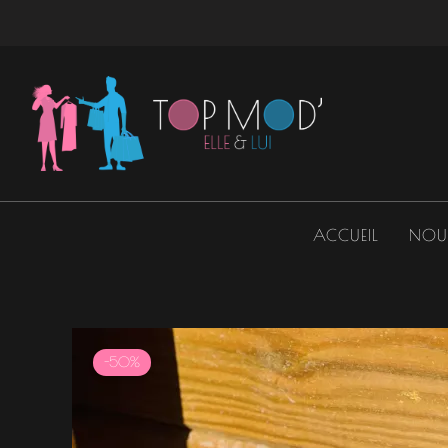
Aller
au
contenu
ACCUEIL
NOU
-50%