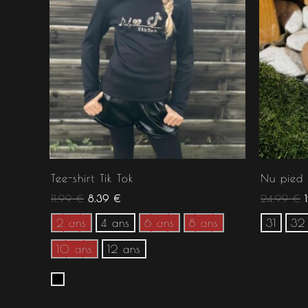
Tee-shirt Tik Tok
Nu pied f
11.99
€
8.39
€
24.99
€
2 ans
4 ans
6 ans
8 ans
31
32
10 ans
12 ans