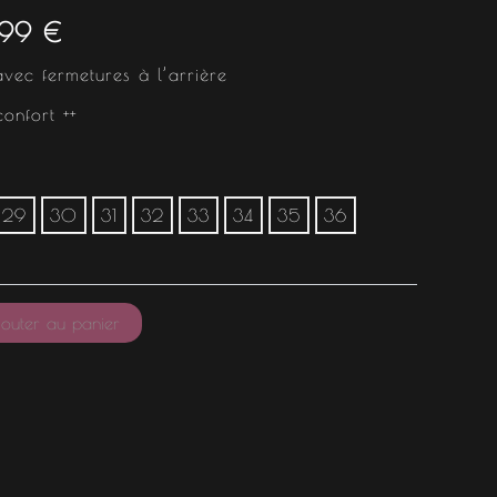
12.50 €
.99
€
à
avec fermetures à l’arrière
24.99 €
confort ++
29
30
31
32
33
34
35
36
outer au panier