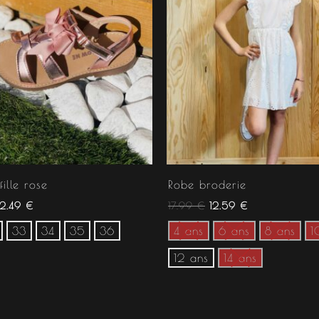
ille rose
Robe broderie
12.49
€
17.99
€
12.59
€
33
34
35
36
4 ans
6 ans
8 ans
1
12 ans
14 ans