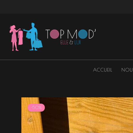
Aller
au
contenu
ACCUEIL
NOU
-50%