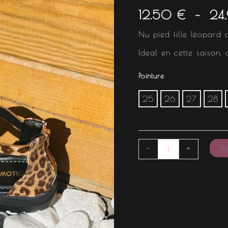
12.50
€
–
24
Nu pied fille léopard 
Ideal en cette saison, 
Pointure
25
26
27
28
Aj
-
+