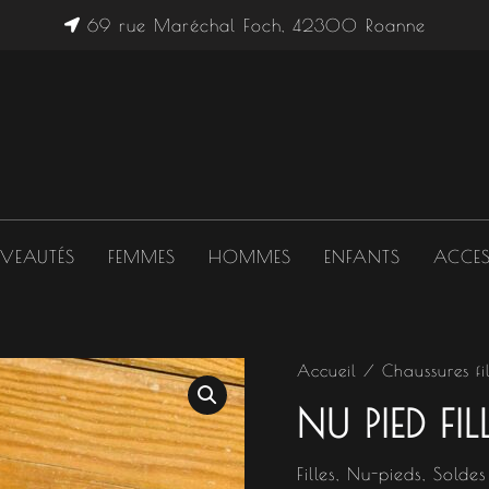
69 rue Maréchal Foch, 42300 Roanne
VEAUTÉS
FEMMES
HOMMES
ENFANTS
ACCES
quantité
Accueil
/
Chaussures fil
de
NU PIED FI
Nu
pied
fille
Filles
,
Nu-pieds
,
Soldes
léopard