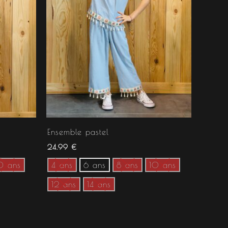
Ensemble pastel
24.99
€
0 ans
4 ans
6 ans
8 ans
10 ans
12 ans
14 ans