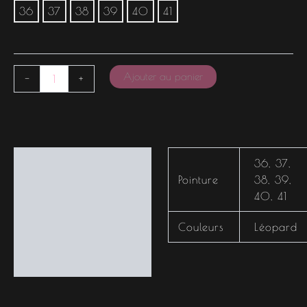
36
37
38
39
40
41
Ajouter au panier
-
+
Informations
36
,
37
,
complémentaires
Pointure
38
,
39
,
40
,
41
Couleurs
Léopard