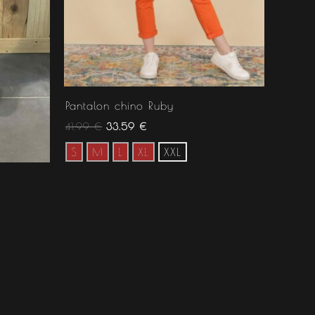
Pantalon chino Ruby
41.99
€
33.59
€
S
M
L
XL
XXL