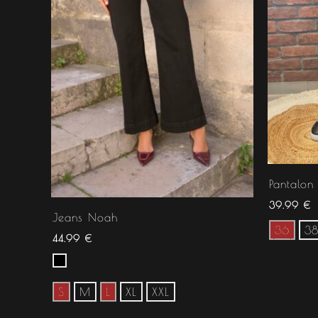
Pantalon 
39.99
€
Jeans Noah
36
3
44.99
€
S
M
L
XL
XXL