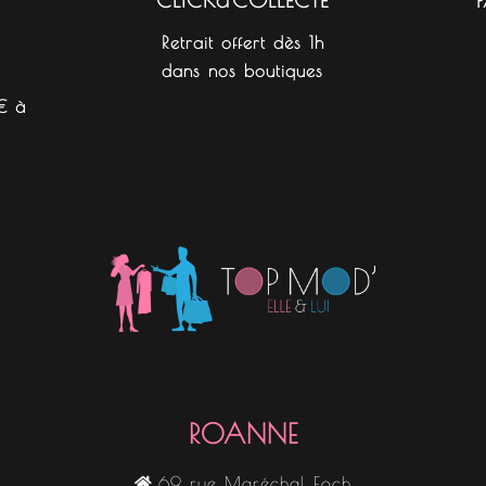
Retrait offert dès 1h
dans nos boutiques
€ à
Nos boutiques
ROANNE
69 rue Maréchal Foch