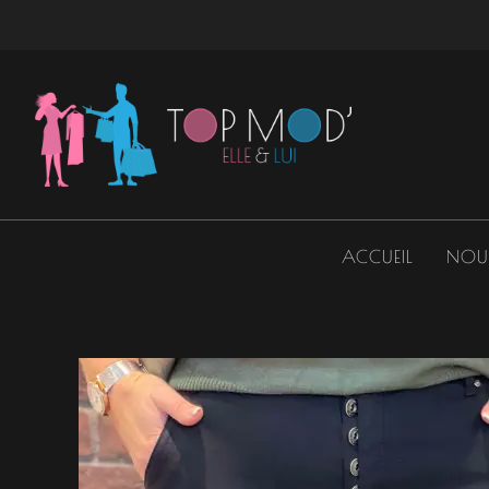
Aller
au
contenu
ACCUEIL
NOU