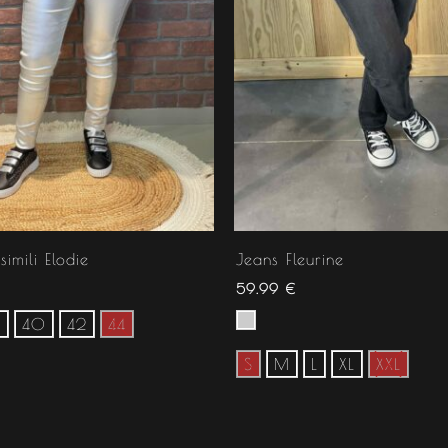
simili Elodie
Jeans Fleurine
59.99
€
8
40
42
44
S
M
L
XL
XXL