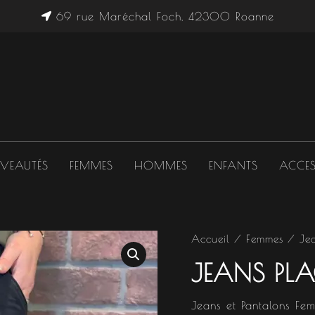
69 rue Maréchal Foch, 42300 Roanne
VEAUTÉS
FEMMES
HOMMES
ENFANTS
ACCES
quantité
Accueil
/
Femmes
/
Je
de
JEANS PLA
Jeans
Place
du
Jeans et Pantalons Fe
jour