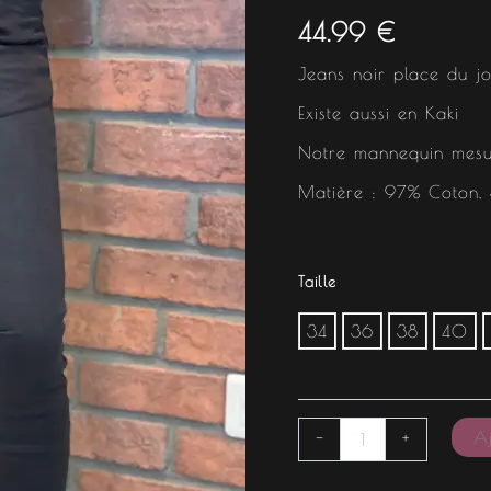
44.99
€
Jeans noir place du j
Existe aussi en Kaki
Notre mannequin mesu
Matière : 97% Coton, 
Taille
34
36
38
40
Aj
-
+