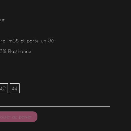
our
re 1m68 et porte un 36
3% Elasthanne
42
44
outer au panier