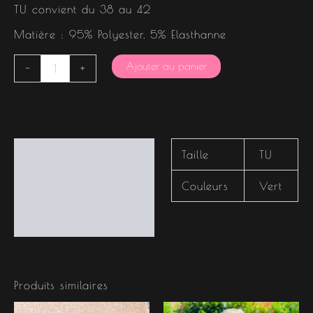
TU convient du 38 au 42
Matière : 95% Polyester, 5% Elasthanne
Ajouter au panier
-
+
Informations
Taille
TU
complémentaires
Couleurs
Vert
Produits similaires