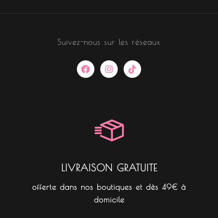
Suivez-nous sur les réseaux
F
I
T
a
n
i
c
s
k
e
t
t
b
a
o
o
g
k
o
r
k
a
m
LIVRAISON GRATUITE
offerte dans nos boutiques et dès 49€ à
domicile