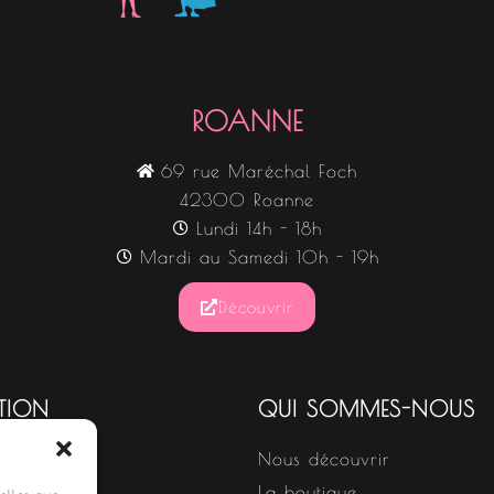
Nos boutiques
ROANNE
69 rue Maréchal Foch
42300 Roanne
Lundi 14h - 18h
Mardi au Samedi 10h - 19h
Découvrir
TION
QUI SOMMES-NOUS
Nous découvrir
s
La boutique