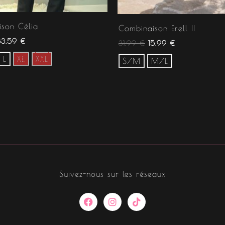
son Célia
Combinaison Erell II
33.59
€
31.99
€
15.99
€
L
XL
XXL
S/M
M/L
Suivez-nous sur les réseaux
F
I
T
a
n
i
c
s
k
e
t
t