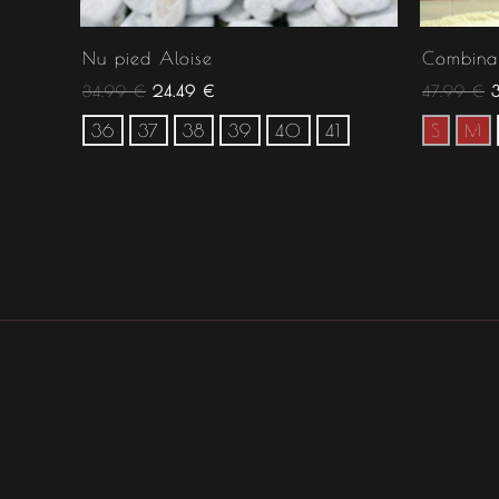
Nu pied Aloise
Combinai
34.99
€
24.49
€
47.99
€
36
37
38
39
40
41
S
M