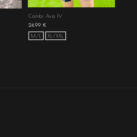
Combi Ava IV
24.99
€
M/L
XL/XXL