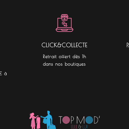
b
a
o
o
g
k
o
r
k
a
m
CLICK&COLLECTE
Retrait offert dès 1h
dans nos boutiques
€ à