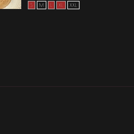
S
M
L
XL
XXL