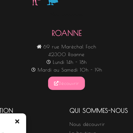
Nos boutiques
ROANNE
69 rue Maréchal Foch
42300 Roanne
Lundi 14h - 18h
Mardi au Samedi 10h - 19h
Découvrir
TION
QUI SOMMES-NOUS
Nous découvrir
s
La boutique