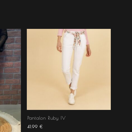
Pantalon Ruby IV
41.99
€