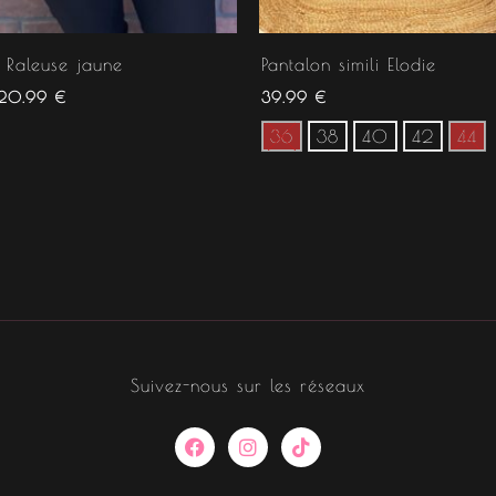
Raleuse jaune
Pantalon simili Elodie
20.99
€
39.99
€
36
38
40
42
44
Suivez-nous sur les réseaux
F
I
T
a
n
i
c
s
k
e
t
t