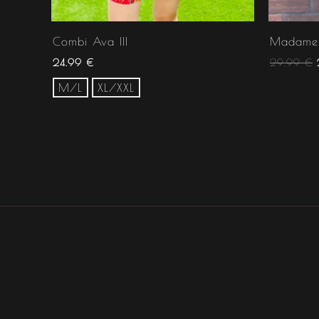
Combi Ava III
Madame 
24.99
€
29.99
€
M/L
XL/XXL