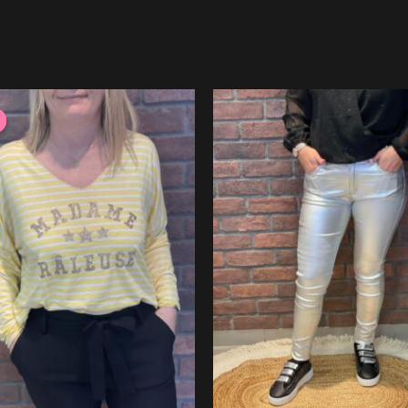
Le
Le
prix
prix
initial
actuel
était :
est :
29.99 €.
20.99 €.