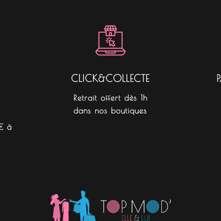
b
a
o
o
g
k
o
r
k
a
m
CLICK&COLLECTE
Retrait offert dès 1h
dans nos boutiques
€ à