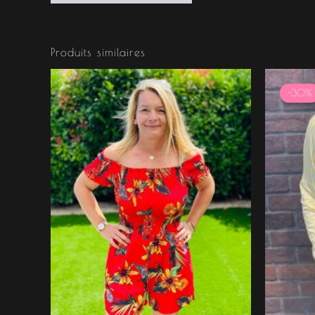
Produits similaires
-30%
-30%