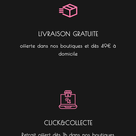
o
r
k
a
m
LIVRAISON GRATUITE
offerte dans nos boutiques et dès 49€ à
domicile
CLICK&COLLECTE
Retrait offert dès 1h dans nos boutiques