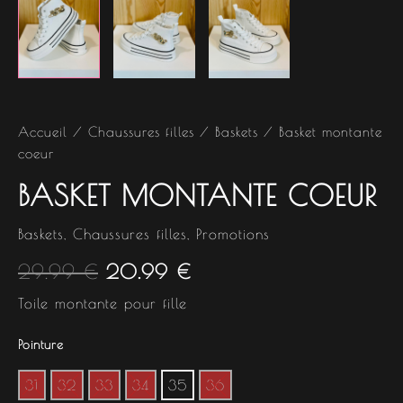
Accueil
/
Chaussures filles
/
Baskets
/ Basket montante
coeur
BASKET MONTANTE COEUR
Baskets
,
Chaussures filles
,
Promotions
29.99
€
20.99
€
Toile montante pour fille
Pointure
31
32
33
34
35
36