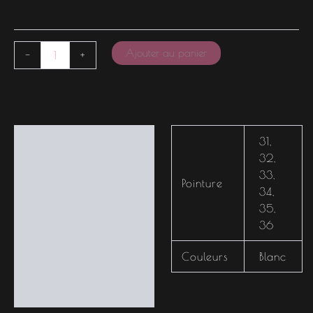
Ajouter au panier
-
+
Informations
31
,
complémentaires
32
,
33
,
Pointure
34
,
35
,
36
Couleurs
Blanc