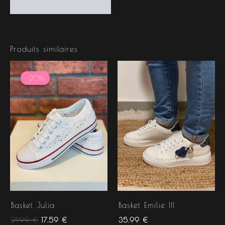
Produits similaires
Le
Le
prix
prix
-20%
-20%
initial
actuel
était :
est :
21.99 €.
17.59 €.
Basket Julia
Basket Emilie III
21.99
€
17.59
€
35.99
€