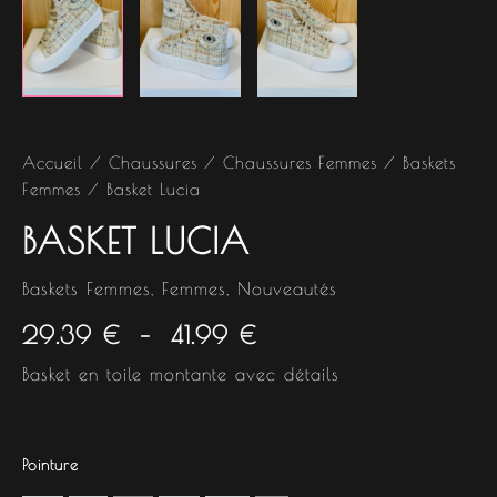
Accueil
/
Chaussures
/
Chaussures Femmes
/
Baskets
Femmes
/ Basket Lucia
BASKET LUCIA
Baskets Femmes
,
Femmes
,
Nouveautés
29.39
€
–
41.99
€
Basket en toile montante avec détails
Pointure