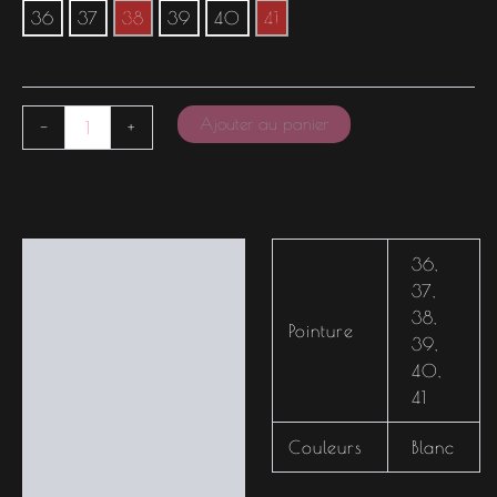
36
37
38
39
40
41
Ajouter au panier
-
+
Informations
36
,
complémentaires
37
,
38
,
Pointure
39
,
40
,
41
Couleurs
Blanc