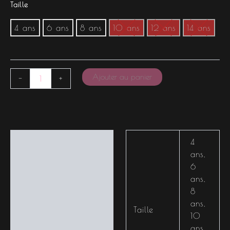
Taille
4 ans
6 ans
8 ans
10 ans
12 ans
14 ans
Ajouter au panier
-
+
Informations
4
complémentaires
ans
,
6
ans
,
8
ans
,
Taille
10
ans
,