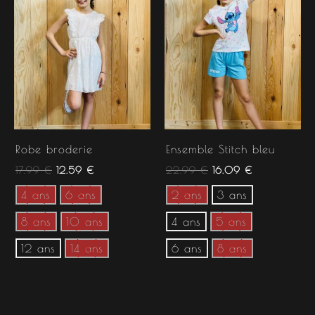
17.99 €.
12.59 €.
22.99 €.
16.09 €.
Robe broderie
Ensemble Stitch bleu
17.99
€
12.59
€
22.99
€
16.09
€
4 ans
6 ans
2 ans
3 ans
8 ans
10 ans
4 ans
5 ans
12 ans
14 ans
6 ans
8 ans