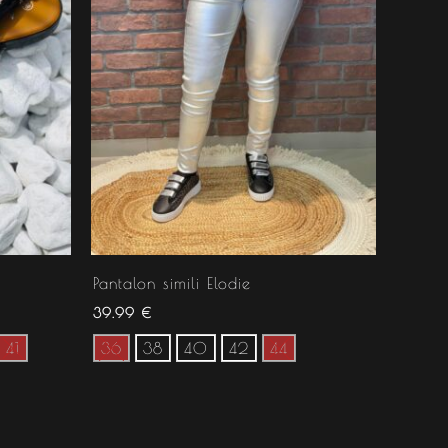
Pantalon simili Elodie
39.99
€
41
36
38
40
42
44