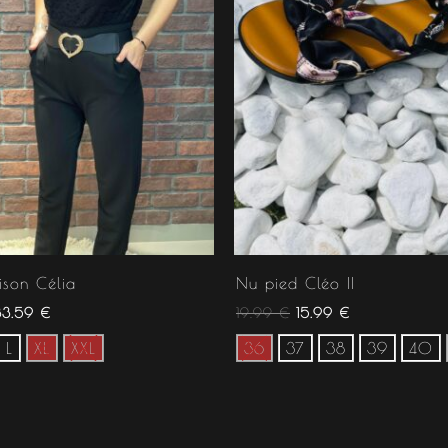
son Célia
Nu pied Cléo II
33.59
€
19.99
€
15.99
€
L
XL
XXL
36
37
38
39
40