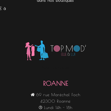
dans nos boutiques
€ à
Nos boutiques
ROANNE
69 rue Maréchal Foch
42300 Roanne
Lundi 14h - 18h