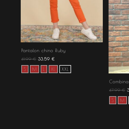
Pantalon chino Ruby
41.99
€
33.59
€
S
M
L
XL
XXL
Combinai
47.99
€
S
M