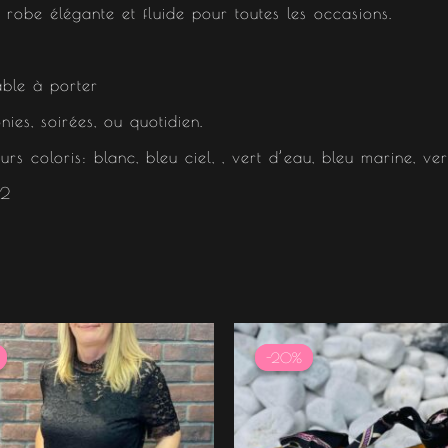
robe élégante et fluide pour toutes les occasions.
able à porter
ies, soirées, ou quotidien.
urs coloris: blanc, bleu ciel, , vert d’eau, bleu marine, ver
42
e
Le
Le
Le
rix
prix
prix
prix
-20%
-20%
nitial
actuel
initial
actuel
tait :
est :
était :
est :
7.99 €.
33.59 €.
19.99 €.
15.99 €.