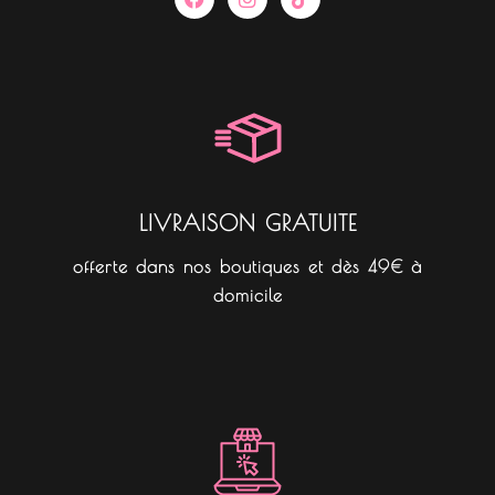
a
n
i
c
s
k
e
t
t
b
a
o
o
g
k
o
r
k
a
m
LIVRAISON GRATUITE
offerte dans nos boutiques et dès 49€ à
domicile