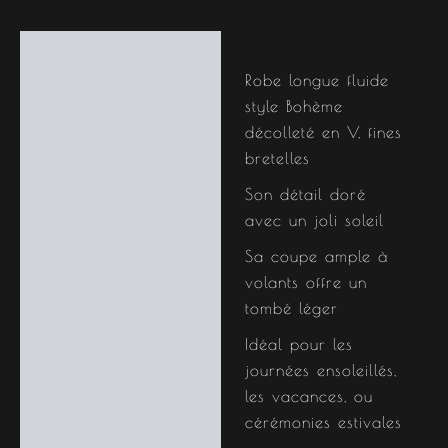
Description
Robe longue fluide
Informations
style Bohème
complémentaires
décolleté en V, fines
bretelles
Son détail doré
avec un joli soleil
Sa coupe ample à
volants offre un
tombé léger
Idéal pour les
journées ensoleillés,
les vacances, ou
cérémonies estivales