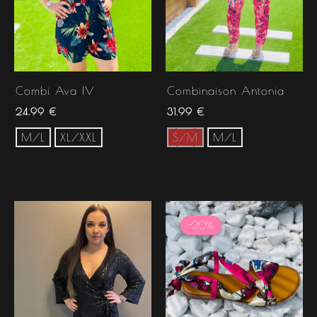
Combi Ava IV
Combinaison Antonia
24.99
€
31.99
€
M/L
XL/XXL
S/M
M/L
Le
Le
prix
prix
-20%
-20%
initial
actuel
était :
est :
19.99 €.
15.99 €.