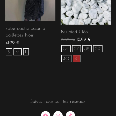
Robe cache cœur à
Nu pied Cléo
paillettes Noir
19.99
€
15.99
€
41.99
€
36
37
38
39
S
M
L
40
41
Suivez-nous sur les réseaux
F
I
T