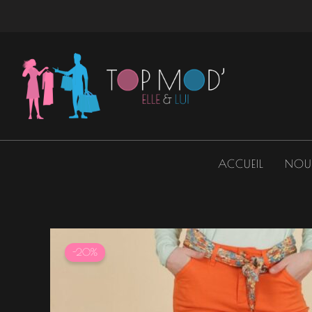
Aller
au
contenu
ACCUEIL
NOU
-20%