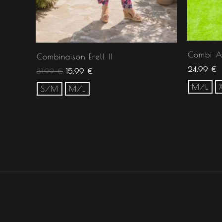
Combi A
Combinaison Erell II
24.99
€
31.99
€
15.99
€
M/L
S/M
M/L