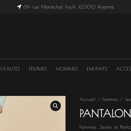
69 rue Maréchal Foch, 42300 Roanne
VEAUTÉS
FEMMES
HOMMES
ENFANTS
ACCES
quantité
Accueil
/
Femmes
/
Je
Le
de
PANTALON
Pantalon
prix
chino
Ruby
initial
Femmes
,
Jeans et Pant