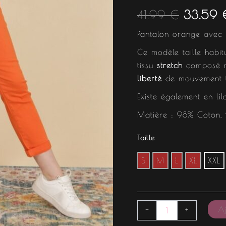
était :
41.99
€
33.59
41.99 €
Pantalon orange avec 
Ce modèle taille habit
tissu
stretch
composé m
liberté
de mouvement to
Existe également en lil
Matière : 98% Coton, 
Taille
S
M
L
XL
XXL
Aj
-
+