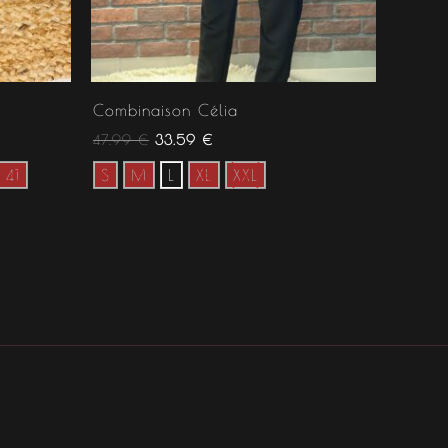
Combinaison Célia
47.99
€
33.59
€
41
S
M
L
XL
XXL