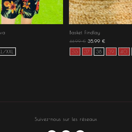
va
Basket Findlay
44.99
€
35.99
€
XL/XXL
36
37
38
39
40
Suivez-nous sur les réseaux