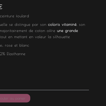
est :
€
.
33.59 €.
ceinture foulard
uelle se distingue par son
coloris vitaminé
, son
ajoritairement de coton offre
une grande
ut en mettant en valeur la silhouette
as, rose et blanc
2% Elasthanne
outer au panier