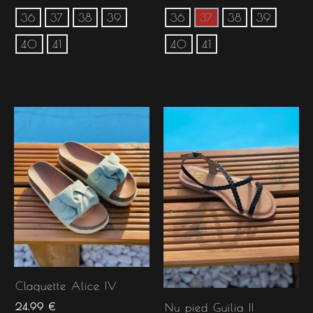
36
37
38
39
36
37
38
39
40
41
40
41
Claquette Alice IV
24.99
€
Nu pied Guilia II