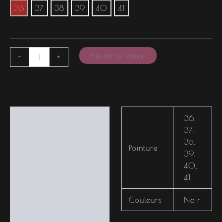
36
37
38
39
40
41
Ajouter au panier
-
+
Informations
36
,
complémentaires
37
,
38
,
Pointure
39
,
40
,
41
Couleurs
Noir