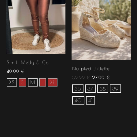
Simili Melly & Co
Nu pied Juliette
49.99
€
39.99
€
27.99
€
XS
S
M
L
XL
36
37
38
39
40
41