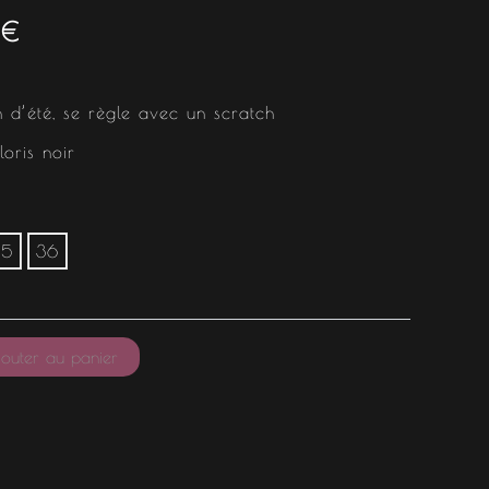
est :
€
€.
12.50 €.
n d’été, se règle avec un scratch
loris noir
35
36
outer au panier