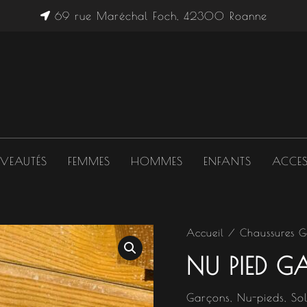
69 rue Maréchal Foch, 42300 Roanne
VEAUTÉS
FEMMES
HOMMES
ENFANTS
ACCES
quantité
Accueil
/
Chaussures G
Le
de
NU PIED G
Nu
prix
pied
garçon
initial
Garçons
,
Nu-pieds
,
So
bleu