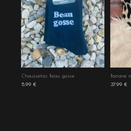
Chaussettes Beau gosse
Banane m
5.99
€
37.99
€