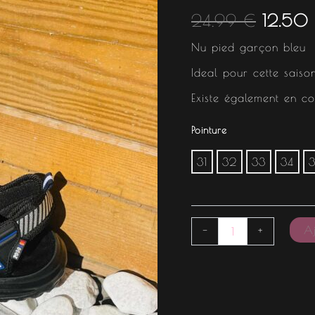
était :
24.99
€
12.50
24.99 
Nu pied garçon bleu
Ideal pour cette saiso
Existe également en co
Pointure
31
32
33
34
Aj
-
+