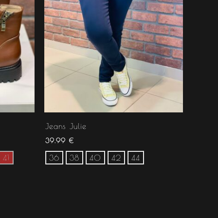
Jeans Julie
39.99
€
41
36
38
40
42
44