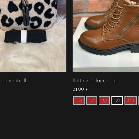
oumoute II
Bottine à lacets Lya
41.99
€
36
37
38
39
40