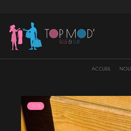
Aller
au
contenu
ACCUEIL
NOU
-50%