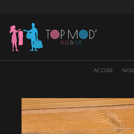
Aller
au
contenu
ACCUEIL
NOU