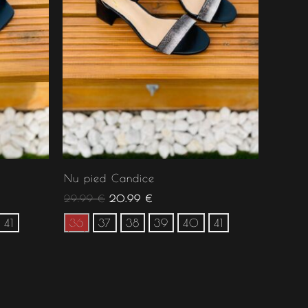
Nu pied Candice
29.99
€
20.99
€
41
36
37
38
39
40
41