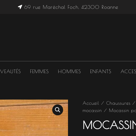
69 rue Maréchal Foch, 42300 Roanne
VEAUTÉS
FEMMES
HOMMES
ENFANTS
ACCES
quantité
Accueil
/
Chaussures
de
mocassin
/ Mocassin pas
Mocassin
pastel
MOCASSIN 
II