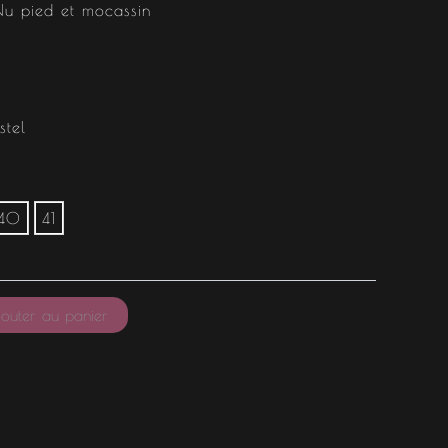
Nu pied et mocassin
stel
40
41
outer au panier