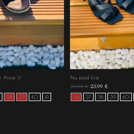
e Alice V
Nu pied Eva
29.99
€
23.99
€
38
39
40
41
36
37
38
39
40