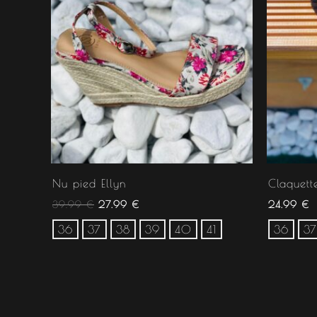
Nu pied Ellyn
Claquett
39.99
€
27.99
€
24.99
€
36
37
38
39
40
41
36
37