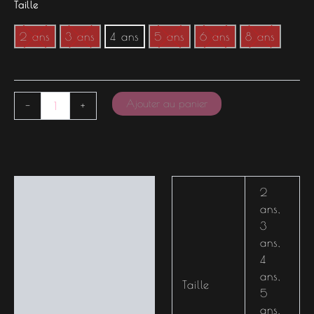
Taille
2 ans
3 ans
4 ans
5 ans
6 ans
8 ans
Ajouter au panier
-
+
Informations
2
complémentaires
ans
,
3
ans
,
4
ans
,
Taille
5
ans
,