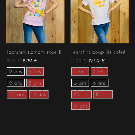
Tee-shirt flamant rose II
Tee-shirt coup de soleil
11.99
€
8.39
€
17.99
€
12.59
€
2 ans
4 ans
2 ans
4 ans
6 ans
8 ans
6 ans
8 ans
10 ans
12 ans
10 ans
12 ans
14 ans