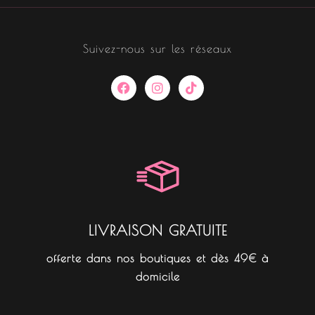
Suivez-nous sur les réseaux
F
I
T
a
n
i
c
s
k
e
t
t
b
a
o
o
g
k
o
r
k
a
m
LIVRAISON GRATUITE
offerte dans nos boutiques et dès 49€ à
domicile